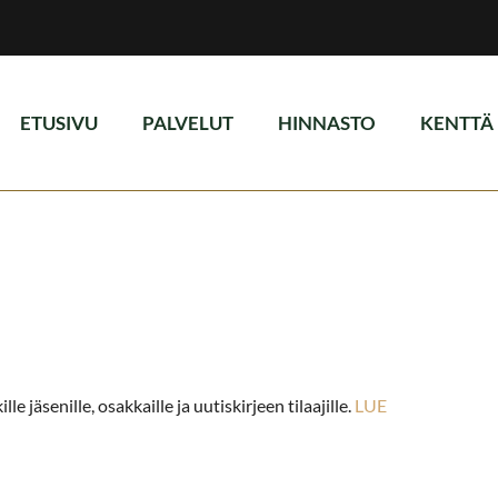
ETUSIVU
PALVELUT
HINNASTO
KENTTÄ
e jäsenille, osakkaille ja uutiskirjeen tilaajille.
LUE