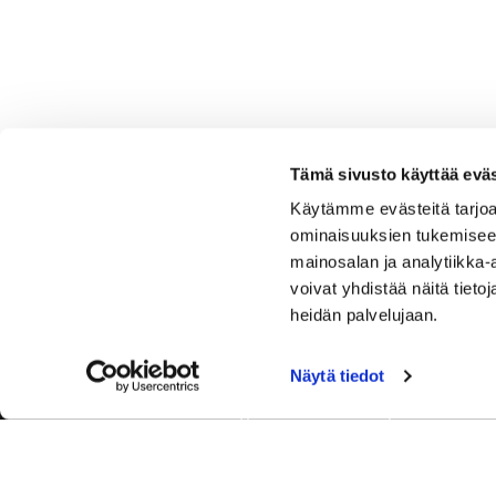
Tämä sivusto käyttää eväs
Käytämme evästeitä tarjoa
ominaisuuksien tukemisee
mainosalan ja analytiikka
voivat yhdistää näitä tietoja
heidän palvelujaan.
Näytä tiedot
Tervetuloa Hartola Golfiin, Suomen ystävällisimmälle ja
luonnonläheisimmälle golfkentälle. Meillä pelaat omalla
tyylilläsi ja tasollasi – ja bongaat halutessasi vaikka
uikun ja kuikankin. Tärkeintä on, että nautit vierailustasi.