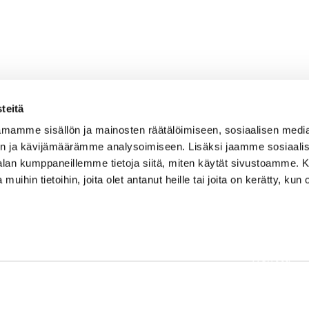
teitä
mamme sisällön ja mainosten räätälöimiseen, sosiaalisen medi
n ja kävijämäärämme analysoimiseen. Lisäksi jaamme sosiaali
-alan kumppaneillemme tietoja siitä, miten käytät sivustoamme
 muihin tietoihin, joita olet antanut heille tai joita on kerätty, kun 
OSOITE
Etusivu
Kaikulantie 79, 19600 Hartola
Palvelut
toimisto@hartolagolf.com
Kenttä
CADDIEMASTER
Yhteisö
0600 417 236
Yhteystie