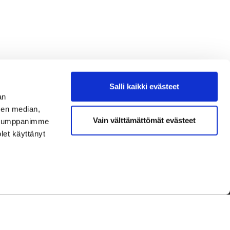
Salli kaikki evästeet
an
sen median,
Vain välttämättömät evästeet
. Kumppanimme
olet käyttänyt
dot