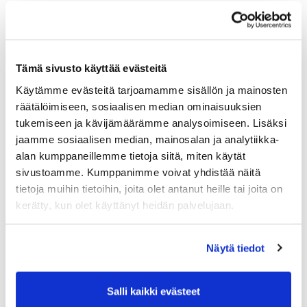
Pakettihinta sisältäen kisat ja ruuat = 150 €/hlö
(pelioikeudella 100€)
Hinnat erikseen ostettuna
pe päivällinen 30 €
Tämä sivusto käyttää evästeitä
la kisa 50 € (omalla pelioikeudella tai pelilipulla 25 €)
Käytämme evästeitä tarjoamamme sisällön ja mainosten
la possujuhla 40 €
räätälöimiseen, sosiaalisen median ominaisuuksien
su scramble 60 €/hlö, sis lounaan (omalla pelioikeudella
tukemiseen ja kävijämäärämme analysoimiseen. Lisäksi
tai pelilipulla 35 €/hlö)
jaamme sosiaalisen median, mainosalan ja analytiikka-
-
alan kumppaneillemme tietoja siitä, miten käytät
Golfauto 35€/kierros tai 90€/kolme kierrosta, varaa
sivustoamme. Kumppanimme voivat yhdistää näitä
hyvissä ajoin: toimisto@hartolagolf.com
-
tietoja muihin tietoihin, joita olet antanut heille tai joita on
kerätty, kun olet käyttänyt heidän palvelujaan.
Nähdään siis elokuussa ja vietetään hauska
viikonloppu! Terveisin: Lassi ja Tera + Hartola Golf
Näytä tiedot
Salli kaikki evästeet