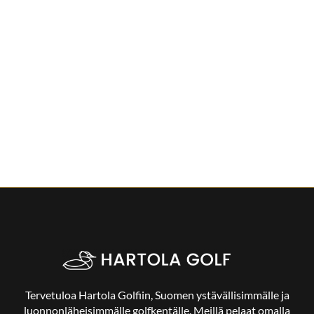
Tervetuloa Hartola Golfiin, Suomen ystävällisimmälle ja
luonnonläheisimmälle golfkentälle. Meillä pelaat omalla