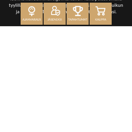
tyylilläsi ja tasollasi – ja bongaat halutessasi vaikka uikun
ja kuikankin. Tärkeintä on, että nautit vierailustasi.
OSOITE
Kaikulantie 79, 19600 Hartola
toimisto@hartolagolf.com
CADDIEMASTER
0600 417 236
Etusivu
Palvelut
Kenttä