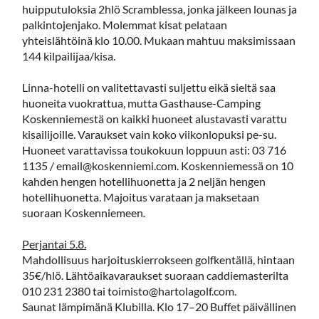
huipputuloksia 2hlö Scramblessa, jonka jälkeen lounas ja
palkintojenjako. Molemmat kisat pelataan
yhteislähtöinä klo 10.00. Mukaan mahtuu maksimissaan
144 kilpailijaa/kisa.
Linna-hotelli on valitettavasti suljettu eikä sieltä saa
huoneita vuokrattua, mutta Gasthause-Camping
Koskenniemestä on kaikki huoneet alustavasti varattu
kisailijoille. Varaukset vain koko viikonlopuksi pe-su.
Huoneet varattavissa toukokuun loppuun asti: 03 716
1135 / email@koskenniemi.com. Koskenniemessä on 10
kahden hengen hotellihuonetta ja 2 neljän hengen
hotellihuonetta. Majoitus varataan ja maksetaan
suoraan Koskenniemeen.
Perjantai 5.8.
Mahdollisuus harjoituskierrokseen golfkentällä, hintaan
35€/hlö. Lähtöaikavaraukset suoraan caddiemasterilta
010 231 2380 tai toimisto@hartolagolf.com.
Saunat lämpimänä Klubilla. Klo 17–20 Buffet päivällinen