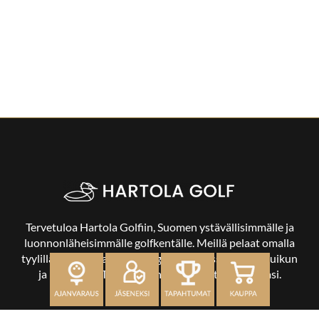
Tervetuloa Hartola Golfiin, Suomen ystävällisimmälle ja
luonnonläheisimmälle golfkentälle. Meillä pelaat omalla
tyylilläsi ja tasollasi – ja bongaat halutessasi vaikka uikun
ja kuikankin. Tärkeintä on, että nautit vierailustasi.
OSOITE