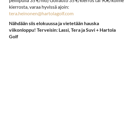
pelilipulla 35 €/hlö) Golfauto 35 €/kierros tai 90€/kolme
kierrosta, varaa hyvissä ajoin:
tera.heinonen@hartolagolf.com
Nähdään siis elokuussa ja vietetään hauska
viikonloppu! Terveisin: Lassi, Tera ja Suvi + Hartola
Golf