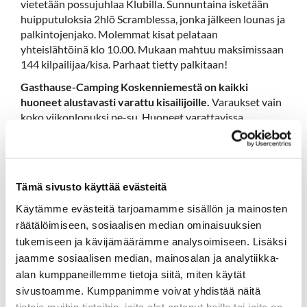
vietetään possujuhlaa Klubilla. Sunnuntaina isketään
huipputuloksia 2hlö Scramblessa, jonka jälkeen lounas ja
palkintojenjako. Molemmat kisat pelataan
yhteislähtöinä klo 10.00. Mukaan mahtuu maksimissaan
144 kilpailijaa/kisa. Parhaat tietty palkitaan!
Gasthause-Camping Koskenniemestä on kaikki
huoneet alustavasti varattu kisailijoille.
Varaukset vain
koko viikonlopuksi pe-su. Huoneet varattavissa
huhtikuun loppuun asti: 03 716 1135 /
email@koskenniemi.com
. Koskenniemessä on 9 kahden
hengen hotellihuonetta, 1 kolmen hengen huone ja 1
neljän hengen huone. Majoitus varataan ja maksetaan
Tämä sivusto käyttää evästeitä
suoraan Koskenniemeen. Hinta kahden hengen
huoneelle on 96€/vrk, ilman aamiaista. Aamiainen +9€.
Käytämme evästeitä tarjoamamme sisällön ja mainosten
Koskenniemestä löytyy myös mökkejä.
räätälöimiseen, sosiaalisen median ominaisuuksien
tukemiseen ja kävijämäärämme analysoimiseen. Lisäksi
Perjantai 30.8. Mahdollisuus harjoituskierrokseen
jaamme sosiaalisen median, mainosalan ja analytiikka-
golfkentällä, hintaan 35€/hlö
. Lähtöaikavaraukset
alan kumppaneillemme tietoja siitä, miten käytät
suoraan caddiemasterilta 0600 417 236 tai
toimisto@hartolagolf.com
,
sivustoamme. Kumppanimme voivat yhdistää näitä
tera.heinonen@hartolagolf.com
tai wisegolf
tietoja muihin tietoihin, joita olet antanut heille tai joita on