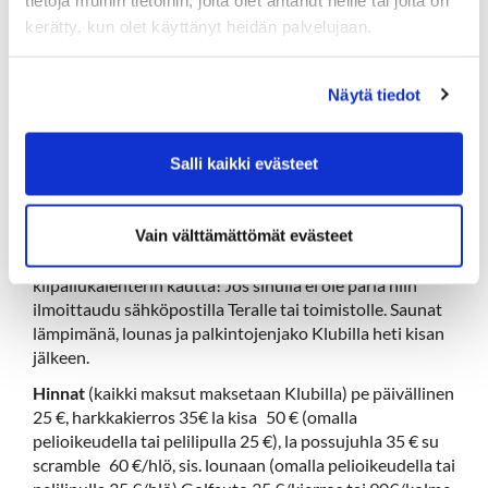
varausjärjestelmän kautta. Ilmoita tiskillä, että kyseessä
kerätty, kun olet käyttänyt heidän palvelujaan.
on viikonlopun harkkakierros. Pe illalla klo 17-19 buffet
päivällinen. Krouvin lavan esiintyy ???
www.krouvin.com
Näytä tiedot
Lauantai 31.8. KELLO 10.00 YHTEISLÄHTÖ
(henkilökohtainen Pistebogey kisa)
ilmoittautuminen
nettisivujen kilpailukalenterin kautta! Klo 14.00 -alkaen
Salli kaikki evästeet
saunat lämpimänä Klubilla Klo 17.00 -alkaen porsasjuhla
Klubilla
Vain välttämättömät evästeet
Sunnuntai 1.9. KELLO 10.00 YHTEISLÄHTÖ (2hlö
Scramble)
, ilmoittautuminen nettisivujen
kilpailukalenterin kautta! Jos sinulla ei ole paria niin
ilmoittaudu sähköpostilla Teralle tai toimistolle. Saunat
lämpimänä, lounas ja palkintojenjako Klubilla heti kisan
jälkeen.
Hinnat
(kaikki maksut maksetaan Klubilla) pe päivällinen
25 €, harkkakierros 35€ la kisa 50 € (omalla
pelioikeudella tai pelilipulla 25 €), la possujuhla 35 € su
scramble 60 €/hlö, sis. lounaan (omalla pelioikeudella tai