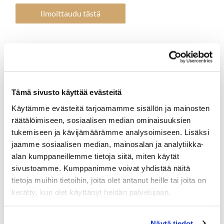
Ilmoittaudu tästä
Keväisin terveisin,
Keski-Suomen alueen ladygolfvastaavat Marja-Riitta,
Marja Leena ja
Tämä sivusto käyttää evästeitä
Kaisa
Käytämme evästeitä tarjoamamme sisällön ja mainosten
räätälöimiseen, sosiaalisen median ominaisuuksien
tukemiseen ja kävijämäärämme analysoimiseen. Lisäksi
jaamme sosiaalisen median, mainosalan ja analytiikka-
alan kumppaneillemme tietoja siitä, miten käytät
sivustoamme. Kumppanimme voivat yhdistää näitä
tietoja muihin tietoihin, joita olet antanut heille tai joita on
kerätty, kun olet käyttänyt heidän palvelujaan.
Näytä tiedot