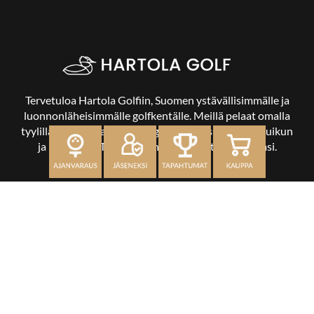
Tervetuloa Hartola Golfiin, Suomen ystävällisimmälle ja
luonnonläheisimmälle golfkentälle. Meillä pelaat omalla
tyylilläsi ja tasollasi – ja bongaat halutessasi vaikka uikun
ja kuikankin. Tärkeintä on, että nautit vierailustasi.
OSOITE
Kaikulantie 79, 19600 Hartola
toimisto@hartolagolf.com
CADDIEMASTER
0600 417 236