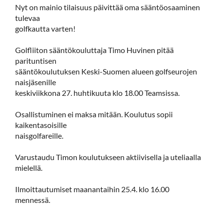
Nyt on mainio tilaisuus päivittää oma sääntöosaaminen
tulevaa
golfkautta varten!
Golfliiton sääntökouluttaja Timo Huvinen pitää
parituntisen
sääntökoulutuksen Keski-Suomen alueen golfseurojen
naisjäsenille
keskiviikkona 27. huhtikuuta klo 18.00 Teamsissa.
Osallistuminen ei maksa mitään. Koulutus sopii
kaikentasoisille
naisgolfareille.
Varustaudu Timon koulutukseen aktiivisella ja uteliaalla
mielellä.
Ilmoittautumiset maanantaihin 25.4. klo 16.00
mennessä.