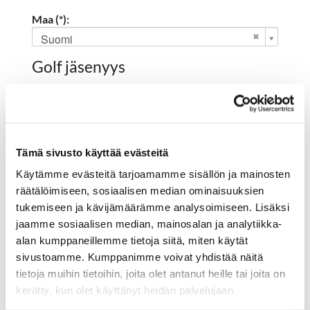
Maa (*):
Suomi
Golf jäsenyys
Valitse seura:
Tämä sivusto käyttää evästeitä
Jäsennumero:
Käytämme evästeitä tarjoamamme sisällön ja mainosten
räätälöimiseen, sosiaalisen median ominaisuuksien
tukemiseen ja kävijämäärämme analysoimiseen. Lisäksi
Rekisteröidy
jaamme sosiaalisen median, mainosalan ja analytiikka-
alan kumppaneillemme tietoja siitä, miten käytät
Haluan tilata Hartola Golf uutiskirjeen
sivustoamme. Kumppanimme voivat yhdistää näitä
Olen lukenut
tietosuojaselosteen
ja hyväksyn
tietoja muihin tietoihin, joita olet antanut heille tai joita on
henkilötietojeni käsittelyn (*)
kerätty, kun olet käyttänyt heidän palvelujaan.