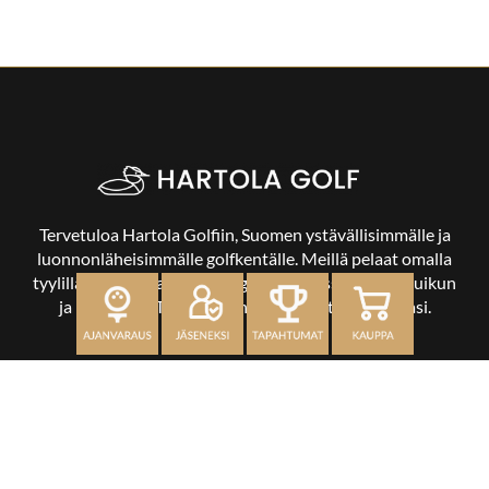
Tervetuloa Hartola Golfiin, Suomen ystävällisimmälle ja
luonnonläheisimmälle golfkentälle. Meillä pelaat omalla
tyylilläsi ja tasollasi – ja bongaat halutessasi vaikka uikun
ja kuikankin. Tärkeintä on, että nautit vierailustasi.
OSOITE
Kaikulantie 79, 19600 Hartola
toimisto@hartolagolf.com