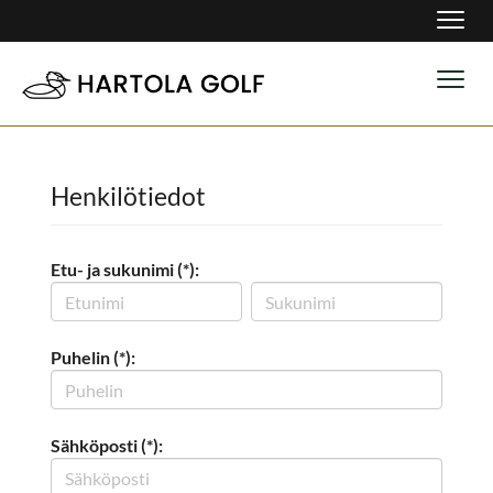
Navig
Navig
Henkilötiedot
Etu- ja sukunimi (*):
Puhelin (*):
Sähköposti (*):