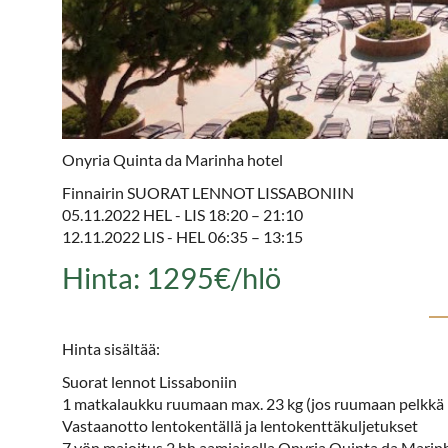
Onyria Quinta da Marinha hotel
Finnairin SUORAT LENNOT LISSABONIIN
05.11.2022 HEL - LIS 18:20 – 21:10
12.11.2022 LIS - HEL 06:35 – 13:15
Hinta: 1295€/hlö
Hinta sisältää:
Suorat lennot Lissaboniin
1 matkalaukku ruumaan max. 23 kg (jos ruumaan pelkkä b
Vastaanotto lentokentällä ja lentokenttäkuljetukset
7 yön majoitus 2 hh aamiaisella Onyria Quinta da Marinh