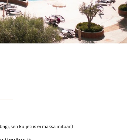
ägi, sen kuljetus ei maksa mitään)
a Hotelissa 4*