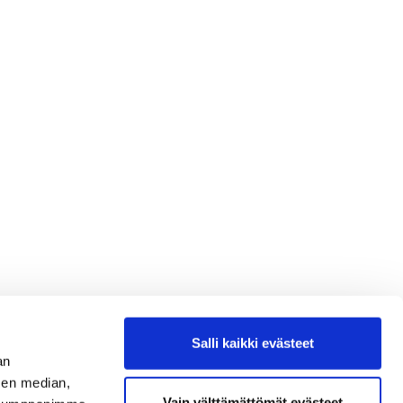
Salli kaikki evästeet
an
sen median,
Vain välttämättömät evästeet