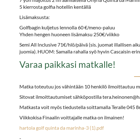
5 kierrosta golfia hotellin kentällä
Lisämaksusta:
Golfbagin kuljetus lennolla 60 €/meno-paluu
Yhden hengen huoneen lisämaksu 250€/viikko
Semi All Inclusive 71€/hlö/päivä (sis. juomat illallisen a
juomia). HUOM: Samalla rahalla syö hyvin Cascaisin erin
Varaa paikkasi matkalle!
Matka toteutuu jos vähintään 10 henkilö ilmoittautuu 
Sitovat ilmoittautumiset sähköpostilla tera.heinonen@h
Matkasta voit myös tiedustella soittamalla Teralle 045 
Viikkokisa Finaalin voittajalle matka on ilmainen!
hartola golf quinta da marinha-3 (1).pdf
-