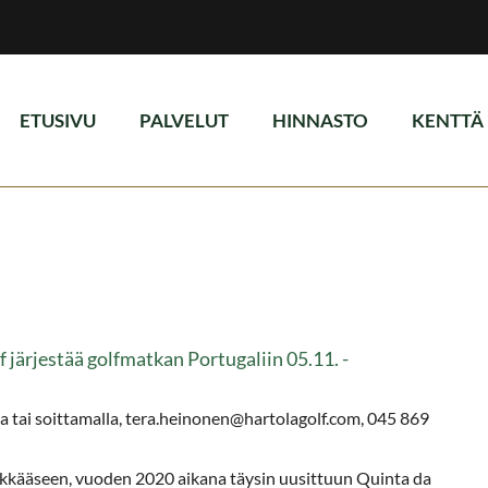
ETUSIVU
PALVELUT
HINNASTO
KENTTÄ
lf järjestää golfmatkan Portugaliin 05.11. -
la tai soittamalla, tera.heinonen@hartolagolf.com, 045 869
likkääseen, vuoden 2020 aikana täysin uusittuun Quinta da