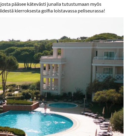
, josta pääsee kätevästi junalla tutustumaan myös
destä kierroksesta golfia loistavassa peliseurassa!