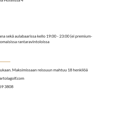
ikana sekä aulabaarissa kello 19:00 - 23:00 (ei premium-
omaisissa rantaravintoloissa
mukaan. Maksimissaan reissuun mahtuu 18 henkilöä
artolagolf.com
869 3808