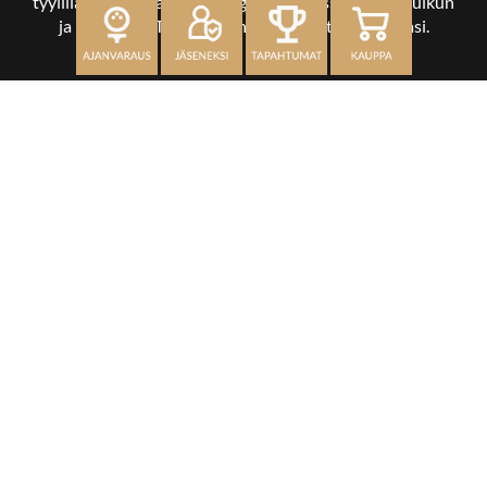
tyylilläsi ja tasollasi – ja bongaat halutessasi vaikka uikun
ja kuikankin. Tärkeintä on, että nautit vierailustasi.
OSOITE
Kaikulantie 79, 19600 Hartola
toimisto@hartolagolf.com
CADDIEMASTER
0600 417 236
Etusivu
Palvelut
Kenttä
Yhteisö