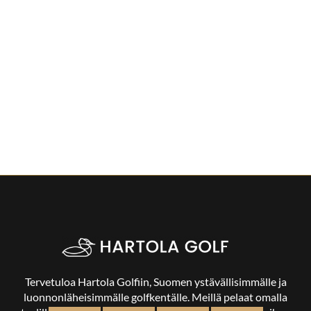
Tervetuloa Hartola Golfiin, Suomen ystävällisimmälle ja
luonnonläheisimmälle golfkentälle. Meillä pelaat omalla