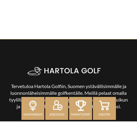
Tervetuloa Hartola Golfiin, Suomen ystävällisimmälle ja
luonnonläheisimmälle golfkentälle. Meillä pelaat omalla
tyylilläsi ja tasollasi – ja bongaat halutessasi vaikka uikun
ja kuikankin. Tärkeintä on, että nautit vierailustasi.
OSOITE
Kaikulantie 79, 19600 Hartola