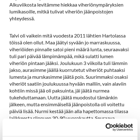
Alkuviikosta levitämme hiekkaa viheriönympäryksien
lumikasoille, mitkä tulivat viheriön jäänpoistojen
yhteydessä.
Talvi oli vaikein mitä vuodesta 2011 lähtien Hartolassa
töissä olen ollut. Maa jäätyi syvään jo marraskuussa,
viheriöiden pinnalle satoi pieni määrä lunta, seuraavaksi
tuli pari päivää lämpimämpää, mikä sulatti lumen
viheriön pintaan jääksi. Joulukuun 3 viikolla tuli lämmin
jakso, aurasimme jäällä kuorrutetut viheriöt puhtaaksi
lumesta ja murskasimme jäätä pois. Suurimmaksi osaksi
viheriöt saatiin joulukuussa hyvään malliin, vain alaviin
kohtiin missä jää oli paksuinta, jäi jäätä nurmea
tukehduttamaan. Uutta jäätä muodostui tämänkin
jälkeen, mutta ensimmäisellä jäänpoistolla oli voitettu
päiviä lisää. Nurmi kestää jään alla hapettomassa tilassa
lajikkeesta riippuen 30-90 vuorokautta. Seuraava
lämmin jakso milloin jäätä oli mahdollista saada
sulateltua tuli maaliskuun puolessa välissä. Tähän
tartuttiin heti ja viheriöt on siitä asti olleet aukaistuna.