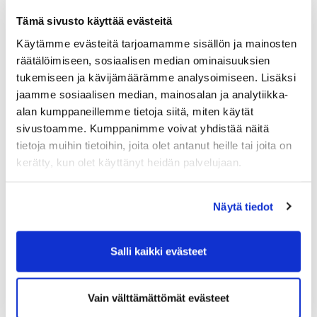
Viheriöiden tilanne on haastavan talven jäljiltä ihan ok.
Tämä sivusto käyttää evästeitä
Muutamana viime kautena on päästy ennätys aikaisin
Käytämme evästeitä tarjoamamme sisällön ja mainosten
pelaamaan. Nyt ollaan vähän keskiarvosta jäljessä.
räätälöimiseen, sosiaalisen median ominaisuuksien
Myöhäinen kevät on kuitenkin mahdollistanut
tukemiseen ja kävijämäärämme analysoimiseen. Lisäksi
metsänhoidolliset työt. Väylien reunoilta on poistettu
jaamme sosiaalisen median, mainosalan ja analytiikka-
puustoa ja puskia kaivinkoneen giljotiini
alan kumppaneillemme tietoja siitä, miten käytät
energiapuukouralla. Toimenpiteellä on halutta saada
sivustoamme. Kumppanimme voivat yhdistää näitä
kentästä pelattavampi, peli kierrosta nopeuttava,
visuaalisempi, harvennuksen myötä nurmipintojen hoito
tietoja muihin tietoihin, joita olet antanut heille tai joita on
helpottuu, kun valoa ja tuulta on enemmän käytössä.
kerätty, kun olet käyttänyt heidän palvelujaan.
Lisäksi kenttä sulaa keväisin ja syksyisin nopeammin
pakkasaamun jäljiltä. Toimet ovat keskittyneet tänä
Näytä tiedot
vuonna etuysille, työtä jatketaan seuraavana keväänä
takaysillä.
Salli kaikki evästeet
No milloin se kenttä sitten aukeaa? Tarkkaa päivää ei
vielä pysty sanomaan, eikä kuukauttakaan. Kova yritys
on kuitenkin, että huhtikuussa pelataan. Range saadaan
Vain välttämättömät evästeet
tulevalle viikonlopulle kuitenkin auki.