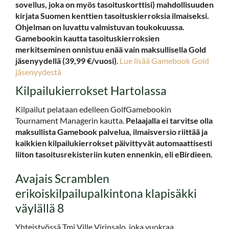
sovellus, joka on myös tasoituskorttisi) mahdollisuuden
kirjata Suomen kenttien tasoituskierroksia ilmaiseksi.
Ohjelman on luvattu valmistuvan toukokuussa.
Gamebookin kautta tasoituskierroksien
merkitseminen onnistuu enää vain maksullisella Gold
jäsenyydellä (39,99 €/vuosi​​​​​​​)
.
Lue lisää Gamebook Gold
jäsenyydestä
Kilpailukierrokset Hartolassa
Kilpailut pelataan edelleen GolfGamebookin
Tournament Managerin kautta.
Pelaajalla ei tarvitse olla
maksullista Gamebook palvelua, ilmaisversio riittää ja
kaikkien kilpailukierrokset päivittyvät automaattisesti
liiton tasoitusrekisteriin kuten ennenkin, eli eBirdieen.
Avajais Scramblen
erikoiskilpailupalkintona klapisäkki
väylällä 8
Yhteistyössä Tmi Ville Virinsalo, joka vuokraa