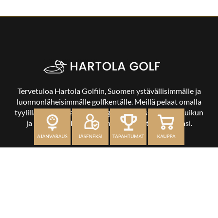
Tervetuloa Hartola Golfiin, Suomen ystävällisimmälle ja
luonnonläheisimmälle golfkentälle. Meillä pelaat omalla
tyylilläsi ja tasollasi – ja bongaat halutessasi vaikka uikun
ja kuikankin. Tärkeintä on, että nautit vierailustasi.
OSOITE
Kaikulantie 79, 19600 Hartola
toimisto@hartolagolf.com
CADDIEMASTER