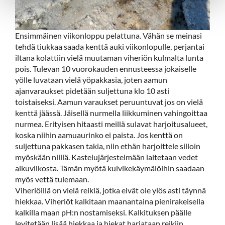
Ensimmäinen viikonloppu pelattuna. Vähän se meinasi
tehdä tiukkaa saada kenttä auki viikonlopulle, perjantai
iltana kolattiin vielä muutaman viheriön kulmalta lunta
pois. Tulevan 10 vuorokauden ennusteessa jokaiselle
yölle luvataan vielä yöpakkasia, joten aamun
ajanvaraukset pidetään suljettuna klo 10 asti
toistaiseksi. Aamun varaukset peruuntuvat jos on vielä
kenttä jäässä. Jäisellä nurmella liikkuminen vahingoittaa
nurmea. Erityisen hitaasti meillä sulavat harjoitusalueet,
koska niihin aamuaurinko ei paista. Jos kenttä on
suljettuna pakkasen takia, niin ethän harjoittele silloin
myöskään niillä. Kastelujärjestelmään laitetaan vedet
alkuviikosta. Tämän myötä kuivikekäymälöihin saadaan
myös vettä tulemaan.
Viheriöillä on vielä reikiä, jotka eivät ole ylös asti täynnä
hiekkaa. Viheriöt kalkitaan maanantaina pienirakeisella
kalkilla maan pH:n nostamiseksi. Kalkituksen päälle
levitetään lisää hiekkaa ja hiekat harjataan reikiin.