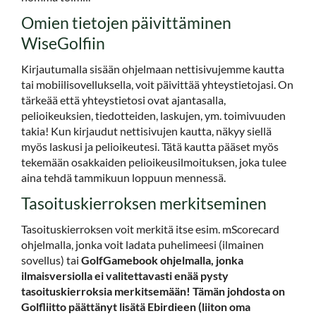
Omien tietojen päivittäminen
WiseGolfiin
Kirjautumalla sisään ohjelmaan nettisivujemme kautta
tai mobiilisovelluksella, voit päivittää yhteystietojasi. On
tärkeää että yhteystietosi ovat ajantasalla,
pelioikeuksien, tiedotteiden, laskujen, ym. toimivuuden
takia! Kun kirjaudut nettisivujen kautta, näkyy siellä
myös laskusi ja pelioikeutesi. Tätä kautta pääset myös
tekemään osakkaiden pelioikeusilmoituksen, joka tulee
aina tehdä tammikuun loppuun mennessä.
Tasoituskierroksen merkitseminen
Tasoituskierroksen voit merkitä itse esim. mScorecard
ohjelmalla, jonka voit ladata puhelimeesi (ilmainen
sovellus) tai
Golf
Gamebook ohjelmalla, jonka
ilmaisversiolla ei valitettavasti enää pysty
tasoituskierroksia merkitsemään! Tämän johdosta on
Golfliitto päättänyt lisätä Ebirdieen (liiton oma