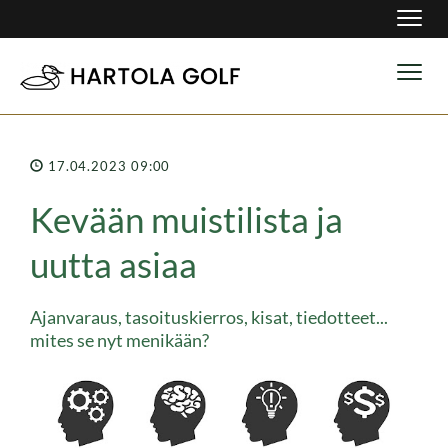
Navig
Navig
17.04.2023 09:00
Kevään muistilista ja
uutta asiaa
Ajanvaraus, tasoituskierros, kisat, tiedotteet...
mites se nyt menikään?