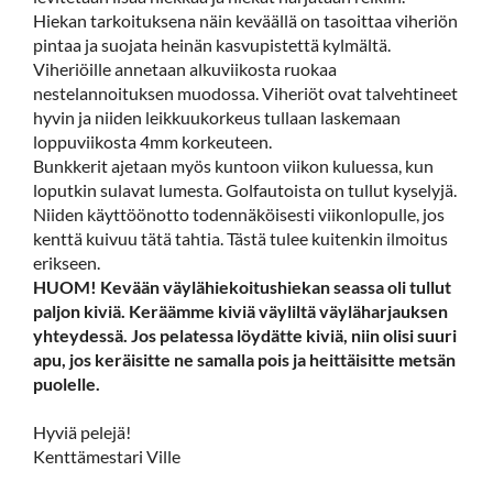
Hiekan tarkoituksena näin keväällä on tasoittaa viheriön
pintaa ja suojata heinän kasvupistettä kylmältä.
Viheriöille annetaan alkuviikosta ruokaa
nestelannoituksen muodossa. Viheriöt ovat talvehtineet
hyvin ja niiden leikkuukorkeus tullaan laskemaan
loppuviikosta 4mm korkeuteen.
Bunkkerit ajetaan myös kuntoon viikon kuluessa, kun
loputkin sulavat lumesta. Golfautoista on tullut kyselyjä.
Niiden käyttöönotto todennäköisesti viikonlopulle, jos
kenttä kuivuu tätä tahtia. Tästä tulee kuitenkin ilmoitus
erikseen.
HUOM! Kevään väylähiekoitushiekan seassa oli tullut
paljon kiviä. Keräämme kiviä väyliltä väyläharjauksen
yhteydessä. Jos pelatessa löydätte kiviä, niin olisi suuri
apu, jos keräisitte ne samalla pois ja heittäisitte metsän
puolelle.
Hyviä pelejä!
Kenttämestari Ville