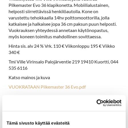
Pilkemaster Evo 36 klapikonetta. Mobiilialustainen,
helposti siirrettävissä henkilöautolla. Kone on
varustettu tehokkaalla 14hv polttomoottorilla, jolla
katkaisee ja halkaisee jopa 36 cm paksun puun helposti.
Vuokrauksen yhteydessä annetaan käytönopastus,
myös koneen toimitus mahdollinen sovittaessa.
Hinta sis. alv 24 % Vrk. 110 € Viikonloppu 195 € Viikko
340 €
Tmi Ville Virinsalo Palojärventie 219 19410 Kuortti, 044
535 6116
Katso mainos ja kuva
VUOKRATAAN Pilkemaster 36 Evo.pdf
Kenttämestarin kenttäkuulumiset vko
16
Tämä sivusto käyttää evästeitä