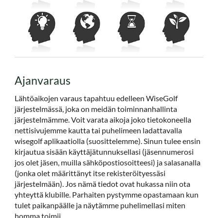
Ajanvaraus
Lähtöaikojen varaus tapahtuu edelleen WiseGolf
järjestelmässä, joka on meidän toiminnanhallinta
järjestelmämme. Voit varata aikoja joko tietokoneella
nettisivujemme kautta tai puhelimeen ladattavalla
wisegolf aplikaatiolla (suosittelemme). Sinun tulee ensin
kirjautua sisään käyttäjätunnuksellasi (jäsennumerosi
jos olet jäsen, muilla sähköpostiosoitteesi) ja salasanalla
(jonka olet määrittänyt itse rekisteröityessäsi
järjestelmään). Jos nämä tiedot ovat hukassa niin ota
yhteyttä klubille. Parhaiten pystymme opastamaan kun
tulet paikanpäälle ja näytämme puhelimellasi miten
homma toimii.