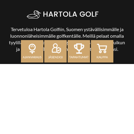
Tervetuloa Hartola Golfiin, Suomen ystävällisimmälle ja
luonnonläheisimmälle golfkentälle. Meillä pelaat omalla
tyylilläsi ja tasollasi – ja bongaat halutessasi vaikka uikun
ja kuikankin. Tärkeintä on, että nautit vierailustasi.
OSOITE
Kaikulantie 79, 19600 Hartola
toimisto@hartolagolf.com
CADDIEMASTER
0600 417 236