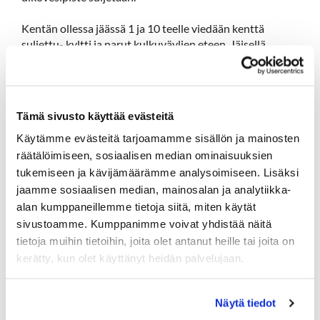
Kentän ollessa jäässä 1 ja 10 teelle viedään kenttä
suljettu- kyltti ja narut kulkuväylien eteen. Jäisellä
nurmella liikkuminen on ehdottomasti kielletty.
Kenttähenkilökunta poistaa esteet kentän sulaessa.
Paremman talvehtimisen varmistamiseksi klubin
edustalla oleva puttiviheriö suljetaan käytöltä
Tämä sivusto käyttää evästeitä
(pakkasherkin ja suurin käyttö). Muut harjoitusalueet
jäävät käyttöön.
Käytämme evästeitä tarjoamamme sisällön ja mainosten
räätälöimiseen, sosiaalisen median ominaisuuksien
Klubin alaterassin laatoituksen korjaukset aloitetaan
tukemiseen ja kävijämäärämme analysoimiseen. Lisäksi
vanhojen laattojen poistolla tällä viikolla.
jaamme sosiaalisen median, mainosalan ja analytiikka-
alan kumppaneillemme tietoja siitä, miten käytät
sivustoamme. Kumppanimme voivat yhdistää näitä
Terveisin
tietoja muihin tietoihin, joita olet antanut heille tai joita on
Ville, kenttämestari
kerätty, kun olet käyttänyt heidän palvelujaan.
Näytä tiedot