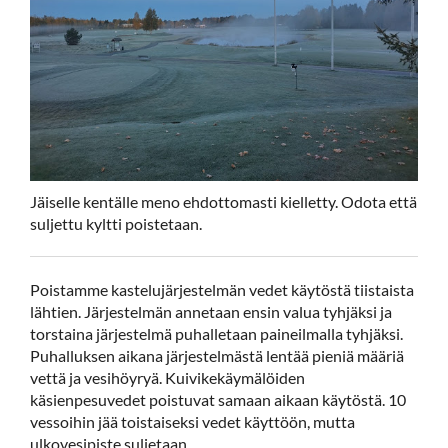
Jäiselle kentälle meno ehdottomasti kielletty. Odota että
suljettu kyltti poistetaan.
Poistamme kastelujärjestelmän vedet käytöstä tiistaista
lähtien. Järjestelmän annetaan ensin valua tyhjäksi ja
torstaina järjestelmä puhalletaan paineilmalla tyhjäksi.
Puhalluksen aikana järjestelmästä lentää pieniä määriä
vettä ja vesihöyryä. Kuivikekäymälöiden
käsienpesuvedet poistuvat samaan aikaan käytöstä. 10
vessoihin jää toistaiseksi vedet käyttöön, mutta
ulkovesipiste suljetaan.