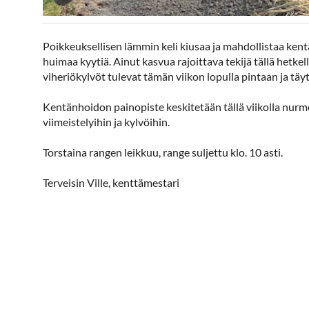
Poikkeuksellisen lämmin keli kiusaa ja mahdollistaa kentä
huimaa kyytiä. Ainut kasvua rajoittava tekijä tällä hetke
viheriökylvöt tulevat tämän viikon lopulla pintaan ja tä
Kentänhoidon painopiste keskitetään tällä viikolla nurm
viimeistelyihin ja kylvöihin.
Torstaina rangen leikkuu, range suljettu klo. 10 asti.
Terveisin Ville, kenttämestari