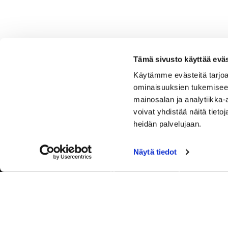
Tämä sivusto käyttää eväs
Käytämme evästeitä tarjoa
ominaisuuksien tukemisee
mainosalan ja analytiikka
voivat yhdistää näitä tietoja
heidän palvelujaan.
Näytä tiedot
Tervetuloa Hartola Golfiin, Suomen ystävällisimmälle ja
luonnonläheisimmälle golfkentälle. Meillä pelaat omalla
tyylilläsi ja tasollasi – ja bongaat halutessasi vaikka
uikun ja kuikankin. Tärkeintä on, että nautit vierailustasi.