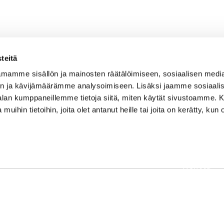
teitä
mamme sisällön ja mainosten räätälöimiseen, sosiaalisen medi
n ja kävijämäärämme analysoimiseen. Lisäksi jaamme sosiaali
-alan kumppaneillemme tietoja siitä, miten käytät sivustoamme
 muihin tietoihin, joita olet antanut heille tai joita on kerätty, kun 
OSOITE
Etusivu
Kaikulantie 79, 19600 Hartola
Palvelut
toimisto@hartolagolf.com
Kenttä
CADDIEMASTER
Yhteisö
0600 417 236
Yhteystie