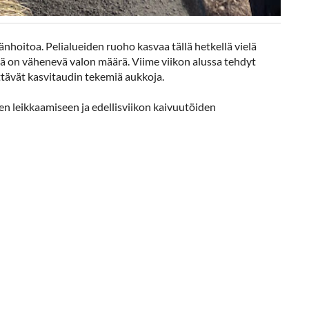
nhoitoa. Pelialueiden ruoho kasvaa tällä hetkellä vielä
llä on vähenevä valon määrä. Viime viikon alussa tehdyt
yttävät kasvitaudin tekemiä aukkoja.
en leikkaamiseen ja edellisviikon kaivuutöiden