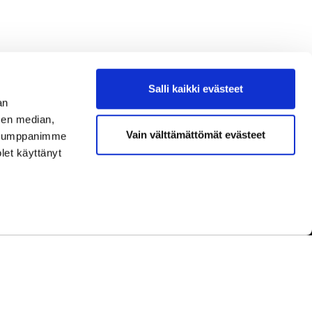
Salli kaikki evästeet
an
sen median,
Vain välttämättömät evästeet
. Kumppanimme
olet käyttänyt
dot