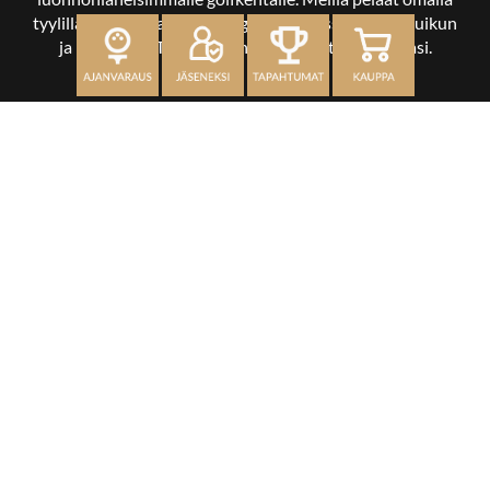
tyylilläsi ja tasollasi – ja bongaat halutessasi vaikka uikun
ja kuikankin. Tärkeintä on, että nautit vierailustasi.
OSOITE
Kaikulantie 79, 19600 Hartola
toimisto@hartolagolf.com
CADDIEMASTER
0600 417 236
Etusivu
Palvelut
Kenttä