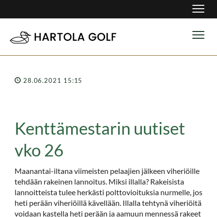
Navig
Navig
28.06.2021 15:15
Kenttämestarin uutiset
vko 26
Maanantai-iltana viimeisten pelaajien jälkeen viheriöille
tehdään rakeinen lannoitus. Miksi illalla? Rakeisista
lannoitteista tulee herkästi polttovioituksia nurmelle, jos
heti perään viheriöillä kävellään. Illalla tehtynä viheriöitä
voidaan kastella heti perään ja aamuun mennessä rakeet