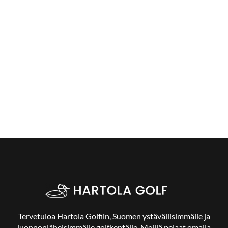
Tervetuloa Hartola Golfiin, Suomen ystävällisimmälle ja
luonnonläheisimmälle golfkentälle. Meillä pelaat omalla