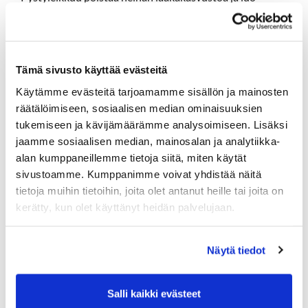
uusille nurmiversoille tilaa, kun heinät kasvavat
pystyssä. Näin ollen viheriöistä tulee nopeampia.
Leikkuun jälkeen viheriöt dressataan eli katetaan
hiekalla. Hiekka tukee heinää, peittää ja tasoittaa
Tämä sivusto käyttää evästeitä
paikkaamattomia alastulojälkiä.
Käytämme evästeitä tarjoamamme sisällön ja mainosten
Rangen leikkuu torstai aamuna, range on suljettu klo
räätälöimiseen, sosiaalisen median ominaisuuksien
8:30 asti.
tukemiseen ja kävijämäärämme analysoimiseen. Lisäksi
Terveisin
jaamme sosiaalisen median, mainosalan ja analytiikka-
Kenttämestari Ville
alan kumppaneillemme tietoja siitä, miten käytät
sivustoamme. Kumppanimme voivat yhdistää näitä
tietoja muihin tietoihin, joita olet antanut heille tai joita on
kerätty, kun olet käyttänyt heidän palvelujaan.
Näytä tiedot
Salli kaikki evästeet