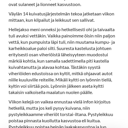
ovat sulaneet ja lionneet kasvustoon.
Väylän 14 kuivatusjärjestelmän tekoa jatketaan viikon
mittaan, kun kilpailut ja leikkuut sen sallivat.
Hellejakso meni onneksi jo hetkellisesti ohi ja taivaalta
tuli avuksi vettäkin. Vaikka painoimme öisin niin paljon
vettä, kun pumpuista läpi tuli, niin muutama kumpu- ja
karheikkoalue paloi silti. Suuresta kastelusta johtuen
erityisesti osan viheriöistä läheisyyteen muodostui
märkiä kohtia, kun samalla sadettimella piti kastella
kuivahtanutta ja alavaa kohtaa. Tästäkin syystä
viheriöiden edustoissa on kyltit, mitkä ohjaavat autot
niille kuuluville reiteille. Mikäli kyltti on lyönnin tiellä,
kyltin voi siirtää pois. Lyönnin jälkeen aseta kyltti
takaisin valkoisella maalatun nuolen päälle.
Viikon kelejä on vaikea ennustaa vielä infon kirjoitus
hetkellä, mutta jos keli pysyy kuivana, niin
pystyleikkaamme viheriöt torstai-iltana. Pystyleikkuu
poistaa pinnasta kuollutta kasvustoa eli kuitua.
Pystyleikkuu poistaa heinän laakakasvustoa ja luo