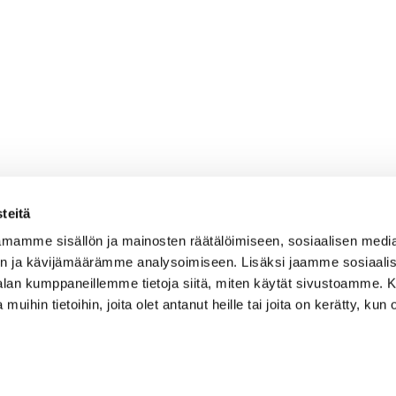
teitä
mamme sisällön ja mainosten räätälöimiseen, sosiaalisen medi
n ja kävijämäärämme analysoimiseen. Lisäksi jaamme sosiaali
-alan kumppaneillemme tietoja siitä, miten käytät sivustoamme
 muihin tietoihin, joita olet antanut heille tai joita on kerätty, kun 
OSOITE
Etusivu
Kaikulantie 79, 19600 Hartola
Palvelut
toimisto@hartolagolf.com