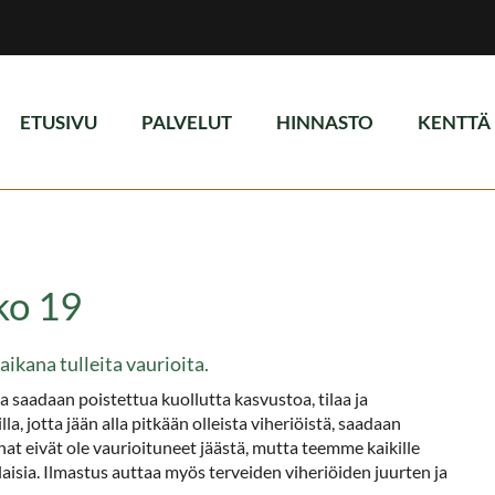
ETUSIVU
PALVELUT
HINNASTO
KENTTÄ
ko 19
ikana tulleita vaurioita.
a saadaan poistettua kuollutta kasvustoa, tilaa ja
la, jotta jään alla pitkään olleista viheriöistä, saadaan
nnat eivät ole vaurioituneet jäästä, mutta teemme kaikille
laisia. Ilmastus auttaa myös terveiden viheriöiden juurten ja