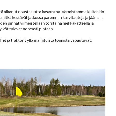
ljiltä alkanut nousta uutta kasvustoa. Varmistamme kuitenkin
la, mitkä kestävät jatkossa paremmin kasvitauteja ja jään alla
iden pinnat viimeistellään torstaina hiekkakatteella ja
kylvöt tulevat nopeasti pintaan.
het ja traktorit yllä mainituista toimista vapautuvat.