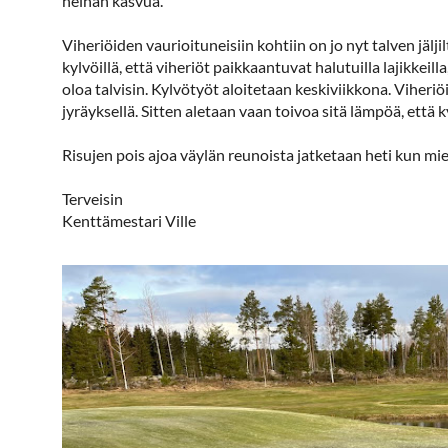
heinän kasvua.
Viheriöiden vaurioituneisiin kohtiin on jo nyt talven jä
kylvöillä, että viheriöt paikkaantuvat halutuilla lajikkeil
oloa talvisin. Kylvötyöt aloitetaan keskiviikkona. Viheriö
jyräyksellä. Sitten aletaan vaan toivoa sitä lämpöä, että 
Risujen pois ajoa väylän reunoista jatketaan heti kun mie
Terveisin
Kenttämestari Ville