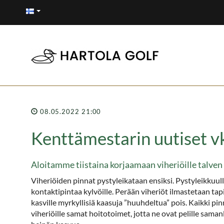
08.05.2022 21:00
Kenttämestarin uutiset v
Aloitamme tiistaina korjaamaan viheriöille talven a
Viheriöiden pinnat pystyleikataan ensiksi. Pystyleikkuull
kontaktipintaa kylvöille. Perään viheriöt ilmastetaan tapil
kasville myrkyllisiä kaasuja ”huuhdeltua” pois. Kaikki pi
viheriöille samat hoitotoimet, jotta ne ovat pelille saman