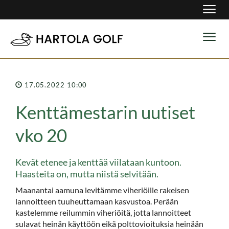
Navig
Navig
17.05.2022 10:00
Kenttämestarin uutiset
vko 20
Kevät etenee ja kenttää viilataan kuntoon.
Haasteita on, mutta niistä selvitään.
Maanantai aamuna levitämme viheriöille rakeisen
lannoitteen tuuheuttamaan kasvustoa. Perään
kastelemme reilummin viheriöitä, jotta lannoitteet
sulavat heinän käyttöön eikä polttovioituksia heinään