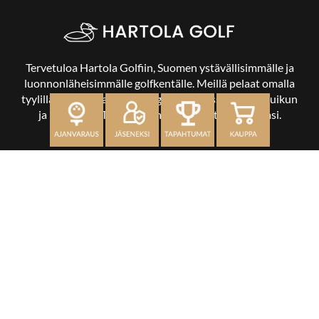
Tervetuloa Hartola Golfiin, Suomen ystävällisimmälle ja
luonnonläheisimmälle golfkentälle. Meillä pelaat omalla
tyylilläsi ja tasollasi – ja bongaat halutessasi vaikka uikun
ja kuikankin. Tärkeintä on, että nautit vierailustasi.
OSOITE
Kaikulantie 79, 19600 Hartola
toimisto@hartolagolf.com
CADDIEMASTER
0600 417 236