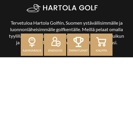
Tervetuloa Hartola Golfiin, Suomen ystävällisimmälle ja
luonnonläheisimmälle golfkentälle. Meillä pelaat omalla
tyylilläsi ja tasollasi – ja bongaat halutessasi vaikka uikun
ja kuikankin. Tärkeintä on, että nautit vierailustasi.
OSOITE
Kaikulantie 79, 19600 Hartola
toimisto@hartolagolf.com
CADDIEMASTER
0600 417 236