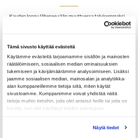
Kauden loppu lähenee sään muuttuessa talvisemmaksi.
Suunnitelman mukaan
sunnuntai 2.11. on viimeinen
pelipäivä
, jonka jälkeen kenttä suljetaan talveksi.
Ensi viikolla kuitenkin kylmenee jo tiistaina (28.10.) ja
kentän sulkeminen saattaa aikaistua.
Tämä sivusto käyttää evästeitä
Käytämme evästeitä tarjoamamme sisällön ja mainosten
Jäisellä kentällä pelaaminen on ehdottomasti kielletty,
niin aamulla kuin iltapäivälläkin.
räätälöimiseen, sosiaalisen median ominaisuuksien
tukemiseen ja kävijämäärämme analysoimiseen. Lisäksi
Ensi maanantaina tiedotamme lisää kentän tilanteesta.
jaamme sosiaalisen median, mainosalan ja analytiikka-
alan kumppaneillemme tietoja siitä, miten käytät
Hartola Golf
sivustoamme. Kumppanimme voivat yhdistää näitä
tietoja muihin tietoihin, joita olet antanut heille tai joita on
kerätty, kun olet käyttänyt heidän palvelujaan.
Näytä tiedot