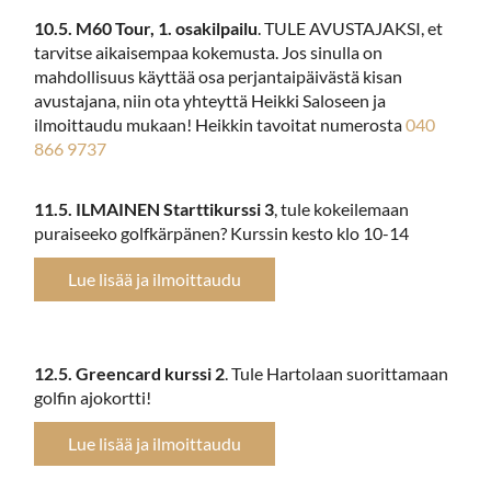
10.5. M60 Tour, 1. osakilpailu
. TULE AVUSTAJAKSI, et
tarvitse aikaisempaa kokemusta. Jos sinulla on
mahdollisuus käyttää osa perjantaipäivästä kisan
avustajana, niin ota yhteyttä Heikki Saloseen ja
ilmoittaudu mukaan! Heikkin tavoitat numerosta
040
866 9737
11.5. ILMAINEN Starttikurssi 3
, tule kokeilemaan
puraiseeko golfkärpänen? Kurssin kesto klo 10-14
Lue lisää ja ilmoittaudu
12.5. Greencard kurssi 2
. Tule Hartolaan suorittamaan
golfin ajokortti!
Lue lisää ja ilmoittaudu