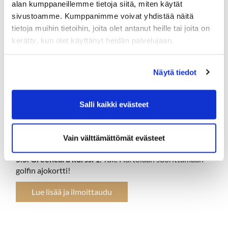
alan kumppaneillemme tietoja siitä, miten käytät
sijoitetaan väylälle tai greenin viereen, kun tasoituksen
sivustoamme. Kumppanimme voivat yhdistää näitä
mukaiset lyönnit on lyöty. Kenen svingi on talvehtinut
tietoja muihin tietoihin, joita olet antanut heille tai joita on
hyvin ja kuka saa vietyä lippunsa pisimmälle?
kerätty, kun olet käyttänyt heidän palvelujaan.
Lue lisää ja ilmoittaudu
Näytä tiedot
4.5. ILMAINEN Starttikurssi 2
, tule kokeilemaan
Salli kaikki evästeet
puraiseeko golfkärpänen?
Lue lisää ja ilmoittaudu
Vain välttämättömät evästeet
5.5. Greencard kurssi 1
. Tule Hartolaan suorittamaan
golfin ajokortti!
Lue lisää ja ilmoittaudu