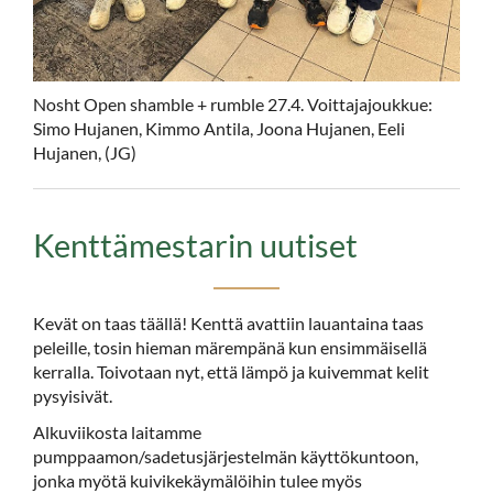
Nosht Open shamble + rumble 27.4. Voittajajoukkue:
Simo Hujanen, Kimmo Antila, Joona Hujanen, Eeli
Hujanen, (JG)
Kenttämestarin uutiset
Kevät on taas täällä! Kenttä avattiin lauantaina taas
peleille, tosin hieman märempänä kun ensimmäisellä
kerralla. Toivotaan nyt, että lämpö ja kuivemmat kelit
pysyisivät.
Alkuviikosta laitamme
pumppaamon/sadetusjärjestelmän käyttökuntoon,
jonka myötä kuivikekäymälöihin tulee myös