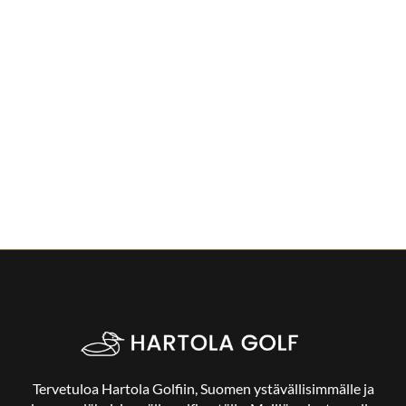
Tervetuloa Hartola Golfiin, Suomen ystävällisimmälle ja