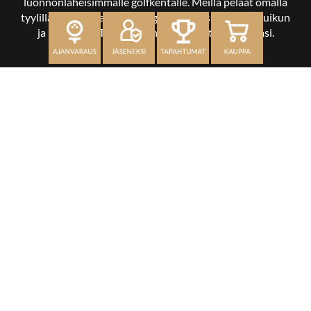
luonnonläheisimmälle golfkentälle. Meillä pelaat omalla
tyylilläsi ja tasollasi – ja bongaat halutessasi vaikka uikun
ja kuikankin. Tärkeintä on, että nautit vierailustasi.
OSOITE
Kaikulantie 79, 19600 Hartola
toimisto@hartolagolf.com
CADDIEMASTER
0600 417 236
Etusivu
Palvelut
Kenttä