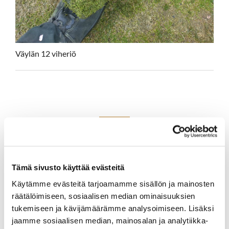
Väylän 12 viheriö
Tulevat tapahtumat ja kisat
Tämä sivusto käyttää evästeitä
Ensimmäinen kisa uudenlaisella pelimuodolla (shamble+
Käytämme evästeitä tarjoamamme sisällön ja mainosten
irish rumble, 4hlö joukkueilla) päästiin pelaamaan 27.4.
ja seuraavaksi jatketaan yksilökisalla 4.5.
räätälöimiseen, sosiaalisen median ominaisuuksien
tukemiseen ja kävijämäärämme analysoimiseen. Lisäksi
4.5. Lippukisa
: Tasoituksellinen lyöntipeli kisa, jossa
jaamme sosiaalisen median, mainosalan ja analytiikka-
lisämausteen antaa konkreettisesti lippu, joka