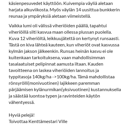
käsienpesuvedet käyttöön. Kuivempia väyliä aletaan
harjata alkuviikosta. Myös väylän 14 uusittua bunkkerin
reunaa ja ympäryksiä aletaan viimeistellä.
Vaikka lumi oli välissä viheriöiden päällä, tapahtui
viheriöillä silti kasvua maan ollessa plussan puolella.
Kuva 12 viheriöltä, leikkuujätettä on kertynyt runsaasti.
Tästä on kiva lähteä kauteen, kun viheriöt ovat kasvussa
kylmän jakson jälkeenkin. Runsas heinän kasvu ei ole
kuitenkaan tarkoituksena, vaan mahdollisimman
tasalaatuiset pelipinnat aamusta iltaan. Kauden
tavoitteena on laskea viheriöiden lannoitus ja
typpitasoja 140kg/ha ->100kg/ha. Tämä mahdollistaa
rönsyrölli(monivuotinen) lajikkeen paremman
pärjäämisen kylänurmikan(yksivuotinen) kustannuksella
ja säästää luontoa typen ja ravinteiden käytön
vähentyessä.
Hyviä pelejä!
Toivottaa Kenttämestari Ville