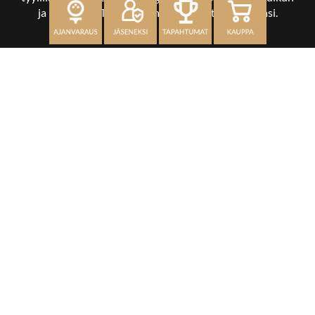
ja kuikankin. Tärkeintä on, että nautit vierailustasi.
OSOITE
Kaikulantie 79, 19600 Hartola
toimisto@hartolagolf.com
CADDIEMASTER
0600 417 236
Etusivu
Palvelut
Kenttä
Yhteisö