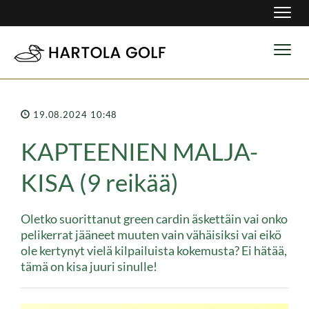
Navig
Navig
19.08.2024 10:48
KAPTEENIEN MALJA-
KISA (9 reikää)
Oletko suorittanut green cardin äskettäin vai onko
pelikerrat jääneet muuten vain vähäisiksi vai eikö
ole kertynyt vielä kilpailuista kokemusta? Ei hätää,
tämä on kisa juuri sinulle!