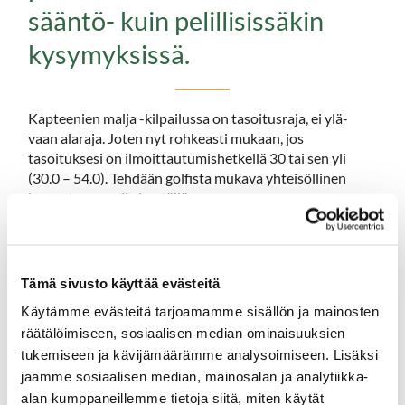
sääntö- kuin pelillisissäkin
kysymyksissä.
Kapteenien malja -kilpailussa on tasoitusraja, ei ylä-
vaan alaraja. Joten nyt rohkeasti mukaan, jos
tasoituksesi on ilmoittautumishetkellä 30 tai sen yli
(30.0 – 54.0). Tehdään golfista mukava yhteisöllinen
harrastus upealla kentällämme.
Kilpailu kaikille Hartolan Golfklubin jäsenille
tasoituksella 30-54.
Väliaikalähdöt klo 15:00 alkaen – kisataan 9 reikää.
Tämä sivusto käyttää evästeitä
Pelimuoto: Henkilökohtainen HCP PB (täysin
tasoituksin).
Käytämme evästeitä tarjoamamme sisällön ja mainosten
​​​​​​​Tii: sininen miehet, punainen naiset
räätälöimiseen, sosiaalisen median ominaisuuksien
tukemiseen ja kävijämäärämme analysoimiseen. Lisäksi
Kolme parasta miestä ja naista palkitaan. Voittajalle
kiertopokaali.
jaamme sosiaalisen median, mainosalan ja analytiikka-
alan kumppaneillemme tietoja siitä, miten käytät