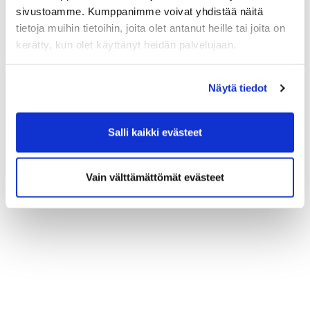
Kilpailumaksu: 0 € pelioikeuden omaaville, muille 20€
sivustoamme. Kumppanimme voivat yhdistää näitä
(sisältää pullakahvit).
tietoja muihin tietoihin, joita olet antanut heille tai joita on
Ilmoittautuminen viimeistään torstaina 22.8. klo 12
kerätty, kun olet käyttänyt heidän palvelujaan.
tapahtumien kautta. Mukaan mahtuu max. 30 kisaajaa.
Pelit kolmen hengen ryhmissä.
Näytä tiedot
Ilmoittaudu mukaan
Tervetuloa rohkeasti mukaan! Kapteenit Anita & Tomi
Salli kaikki evästeet
Vain välttämättömät evästeet