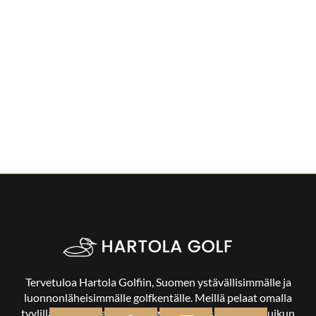
Tervetuloa Hartola Golfiin, Suomen ystävällisimmälle ja
luonnonläheisimmälle golfkentälle. Meillä pelaat omalla
tyylilläsi ja tasollasi – ja bongaat halutessasi vaikka uikun