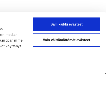
Salli kaikki evästeet
an
sen median,
Vain välttämättömät evästeet
. Kumppanimme
olet käyttänyt
dot