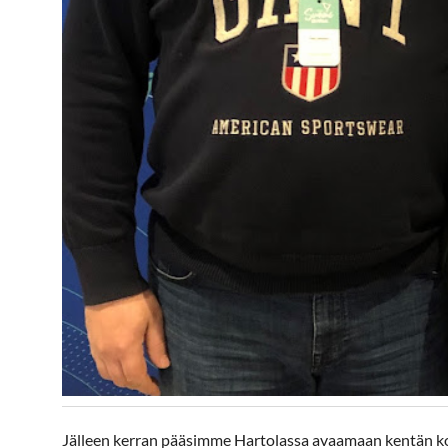
Jälleen kerran pääsimme Hartolassa avaamaan kentän ko