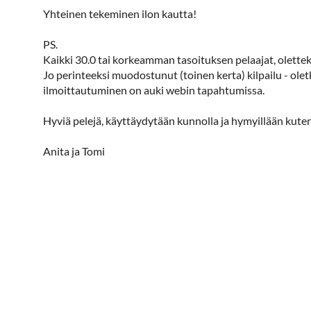
Yhteinen tekeminen ilon kautta!
PS.
Kaikki 30.0 tai korkeamman tasoituksen pelaajat, olett
Jo perinteeksi muodostunut (toinen kerta) kilpailu - ol
ilmoittautuminen on auki webin tapahtumissa.
Hyviä pelejä, käyttäydytään kunnolla ja hymyillään kut
Anita ja Tomi