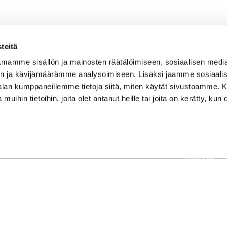
teitä
mamme sisällön ja mainosten räätälöimiseen, sosiaalisen medi
n ja kävijämäärämme analysoimiseen. Lisäksi jaamme sosiaali
-alan kumppaneillemme tietoja siitä, miten käytät sivustoamme
 muihin tietoihin, joita olet antanut heille tai joita on kerätty, kun 
OSOITE
Etusivu
Kaikulantie 79, 19600 Hartola
Palvelut
toimisto@hartolagolf.com
Kenttä
CADDIEMASTER
Yhteisö
0600 417 236
Yhteystie