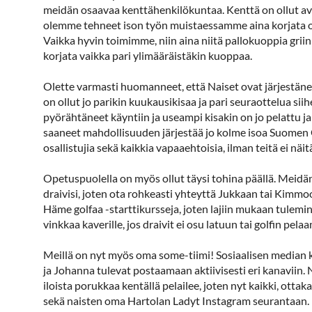
meidän osaavaa kenttähenkilökuntaa. Kenttä on ollut av
olemme tehneet ison työn muistaessamme aina korjata oma
Vaikka hyvin toimimme, niin aina niitä pallokuoppia griin
korjata vaikka pari ylimääräistäkin kuoppaa.
Olette varmasti huomanneet, että Naiset ovat järjestänee
on ollut jo parikin kuukausikisaa ja pari seuraottelua sii
pyörähtäneet käyntiin ja useampi kisakin on jo pelattu 
saaneet mahdollisuuden järjestää jo kolme isoa Suomen G
osallistujia sekä kaikkia vapaaehtoisia, ilman teitä ei näitä
Opetuspuolella on myös ollut täysi tohina päällä. Meidä
draivisi, joten ota rohkeasti yhteyttä Jukkaan tai Kimmoon
Häme golfaa -starttikursseja, joten lajiin mukaan tulemi
vinkkaa kaverille, jos draivit ei osu latuun tai golfin pela
Meillä on nyt myös oma some-tiimi! Sosiaalisen median
ja Johanna tulevat postaamaan aktiivisesti eri kanaviin.
iloista porukkaa kentällä pelailee, joten nyt kaikki, ot
sekä naisten oma Hartolan Ladyt Instagram seurantaan. 