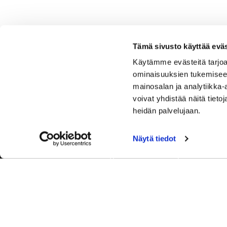
Tämä sivusto käyttää eväs
Käytämme evästeitä tarjoa
ominaisuuksien tukemisee
mainosalan ja analytiikka
voivat yhdistää näitä tietoja
heidän palvelujaan.
Näytä tiedot
Tervetuloa Hartola Golfiin, Suomen ystävällisimmälle ja
luonnonläheisimmälle golfkentälle. Meillä pelaat omalla
tyylilläsi ja tasollasi – ja bongaat halutessasi vaikka
uikun ja kuikankin. Tärkeintä on, että nautit vierailustasi.