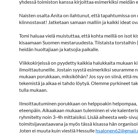
yhdessä toimiston kanssa kirjoittaa esimerkiksi meidän e
Naisten osalta Anita on ilahtunut, että tapahtumissa on 
kiinnostavat! Jatketaan samaan malliin ja kaikki ideat ova
Tomi haluaa vielä muistuttaa, että kohta meillä on isot k
kisaamaan Suomen mestaruudesta. Tiistaista torstaihin (3p
heidän huoltajiaan ja katsojia paikalle.
Viikkokirjeissä on pyydetty kaikkia halukkaita mukaan kis
ilmoittautuneille. Jostain syystä esimerkiksi seuramme
mukaan porukkaan, miksiköhän? Jos syy on siinä, että mu
tekemistä ja aikaa ei tahdo löytyä. Olemme pyrkineet t
tulla mukaan.
Ilmoittautuminen porukkaan on helppoakin helpompaa, lait
eteenpäin. Aikaakaan mukaan tuleminen ei vie kalenterist
ryhmitelty noin 3-4h mittaisiksi. Lisää aiheesta web-si
toimitsijavastaavana ja myös tässä kisassa hän organisoi 
Joten ei muuta kuin viestiä Hessulle
hsalonen62@gmail