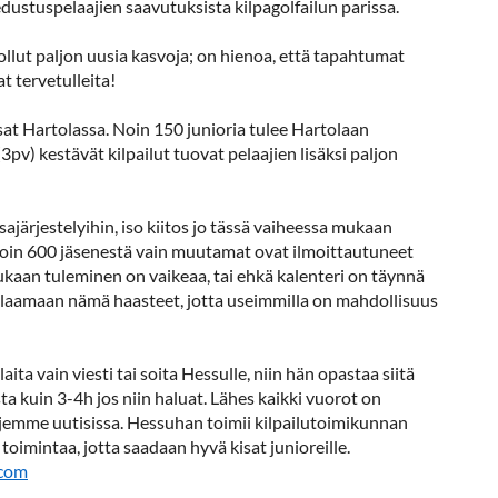
dustuspelaajien saavutuksista kilpagolfailun parissa.
ollut paljon uusia kasvoja; on hienoa, että tapahtumat
t tervetulleita!
isat Hartolassa. Noin 150 junioria tulee Hartolaan
v) kestävät kilpailut tuovat pelaajien lisäksi paljon
ajärjestelyihin, iso kiitos jo tässä vaiheessa mukaan
 noin 600 jäsenestä vain muutamat ovat ilmoittautuneet
kaan tuleminen on vaikeaa, tai ehkä kalenteri on täynnä
aklaamaan nämä haasteet, jotta useimmilla on mahdollisuus
a vain viesti tai soita Hessulle, niin hän opastaa siitä
a kuin 3-4h jos niin haluat. Lähes kaikki vuorot on
vujemme uutisissa. Hessuhan toimii kilpailutoimikunnan
toimintaa, jotta saadaan hyvä kisat junioreille.
.com