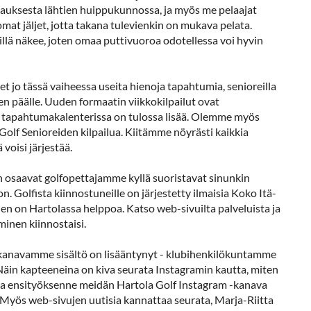
auksesta lähtien huippukunnossa, ja myös me pelaajat
t jäljet, jotta takana tulevienkin on mukava pelata.
illä näkee, joten omaa puttivuoroa odotellessa voi hyvin
t jo tässä vaiheessa useita hienoja tapahtumia, senioreilla
hen päälle. Uuden formaatin viikkokilpailut ovat
ja tapahtumakalenterissa on tulossa lisää. Olemme myös
olf Senioreiden kilpailua. Kiitämme nöyrästi kaikkia
 voisi järjestää.
n osaavat golfopettajamme kyllä suoristavat sinunkin
. Golfista kiinnostuneille on järjestetty ilmaisia Koko Itä-
nen on Hartolassa helppoa. Katso web-sivuilta palveluista ja
aminen kiinnostaisi.
 kanavamme sisältö on lisääntynyt - klubihenkilökuntamme
 Näin kapteeneina on kiva seurata Instagramin kautta, miten
takaa ensityöksenne meidän Hartola Golf Instagram -kanava
Myös web-sivujen uutisia kannattaa seurata, Marja-Riitta