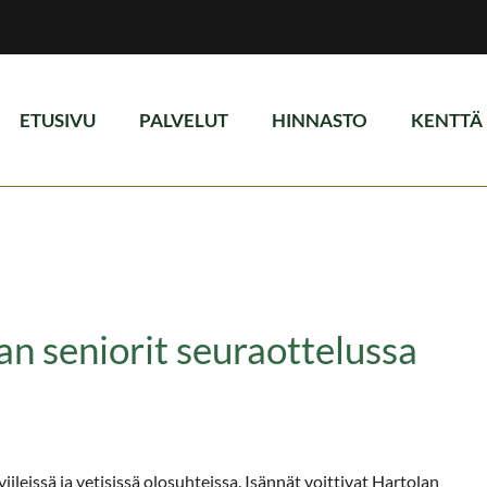
ETUSIVU
PALVELUT
HINNASTO
KENTTÄ
an seniorit seuraottelussa
iileissä ja vetisissä olosuhteissa. Isännät voittivat Hartolan