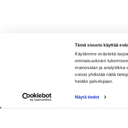
Tämä sivusto käyttää eväs
Käytämme evästeitä tarjoa
ominaisuuksien tukemisee
mainosalan ja analytiikka
voivat yhdistää näitä tietoja
heidän palvelujaan.
Näytä tiedot
Tervetuloa Hartola Golfiin, Suomen ystävällisimmälle ja
luonnonläheisimmälle golfkentälle. Meillä pelaat omalla
tyylilläsi ja tasollasi – ja bongaat halutessasi vaikka
uikun ja kuikankin. Tärkeintä on, että nautit vierailustasi.