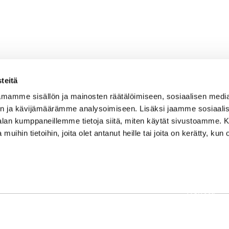
teitä
mamme sisällön ja mainosten räätälöimiseen, sosiaalisen medi
n ja kävijämäärämme analysoimiseen. Lisäksi jaamme sosiaali
-alan kumppaneillemme tietoja siitä, miten käytät sivustoamme
 muihin tietoihin, joita olet antanut heille tai joita on kerätty, kun 
OSOITE
Etusivu
Kaikulantie 79, 19600 Hartola
Palvelut
toimisto@hartolagolf.com
Kenttä
CADDIEMASTER
Yhteisö
0600 417 236
Yhteystie