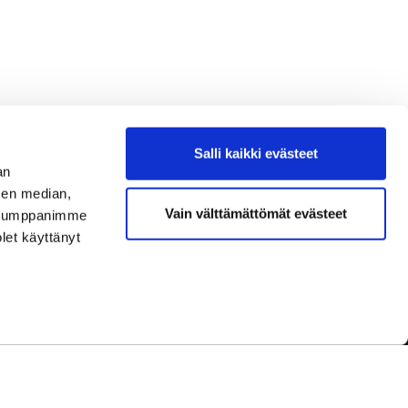
Salli kaikki evästeet
an
sen median,
Vain välttämättömät evästeet
. Kumppanimme
olet käyttänyt
dot