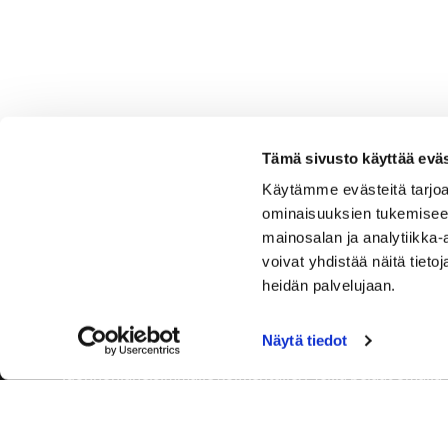
Tämä sivusto käyttää eväs
Käytämme evästeitä tarjoa
ominaisuuksien tukemisee
mainosalan ja analytiikka
voivat yhdistää näitä tietoja
heidän palvelujaan.
Näytä tiedot
Tervetuloa Hartola Golfiin, Suomen ystävällisimmälle ja
luonnonläheisimmälle golfkentälle. Meillä pelaat omalla
tyylilläsi ja tasollasi – ja bongaat halutessasi vaikka
uikun ja kuikankin. Tärkeintä on, että nautit vierailustasi.