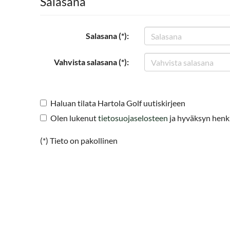
Salasana
Salasana (*):
Vahvista salasana (*):
Haluan tilata Hartola Golf uutiskirjeen
Olen lukenut
tietosuojaselosteen
ja hyväksyn henkil
(*) Tieto on pakollinen