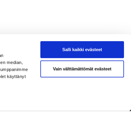
Salli kaikki evästeet
an
sen median,
Vain välttämättömät evästeet
. Kumppanimme
olet käyttänyt
dot