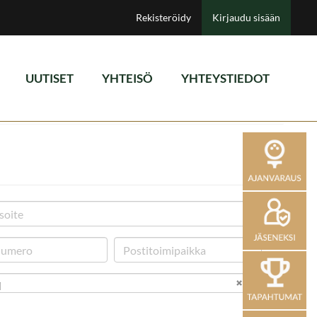
Rekisteröidy
Kirjaudu sisään
UUTISET
YHTEISÖ
YHTEYSTIEDOT
i