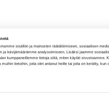
teitä
mamme sisällön ja mainosten räätälöimiseen, sosiaalisen medi
n ja kävijämäärämme analysoimiseen. Lisäksi jaamme sosiaali
-alan kumppaneillemme tietoja siitä, miten käytät sivustoamme
 muihin tietoihin, joita olet antanut heille tai joita on kerätty, kun 
OSOITE
Etusivu
Kaikulantie 79, 19600 Hartola
Palvelut
toimisto@hartolagolf.com
Kenttä
CADDIEMASTER
Yhteisö
0600 417 236
Yhteystie