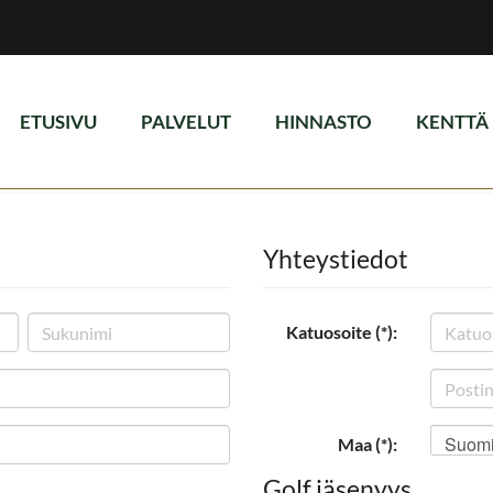
ETUSIVU
PALVELUT
HINNASTO
KENTTÄ
Yhteystiedot
Katuosoite (*):
Suom
Maa (*):
Golf jäsenyys