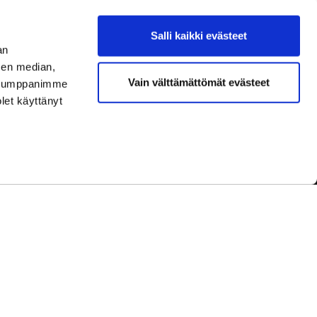
Salli kaikki evästeet
an
sen median,
Vain välttämättömät evästeet
. Kumppanimme
olet käyttänyt
dot