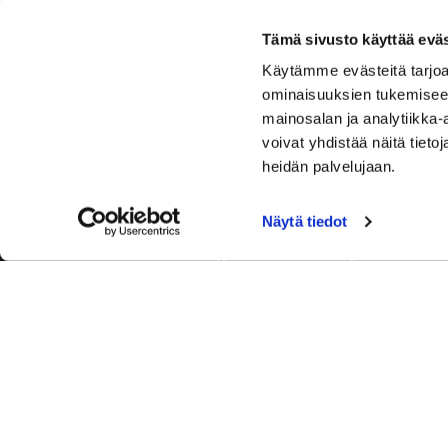
Tämä sivusto käyttää eväs
Käytämme evästeitä tarjoa
ominaisuuksien tukemisee
mainosalan ja analytiikka
voivat yhdistää näitä tietoja
heidän palvelujaan.
Näytä tiedot
Tervetuloa Hartola Golfiin, Suomen ystävällisimmälle ja
luonnonläheisimmälle golfkentälle. Meillä pelaat omalla
tyylilläsi ja tasollasi – ja bongaat halutessasi vaikka
uikun ja kuikankin. Tärkeintä on, että nautit vierailustasi.