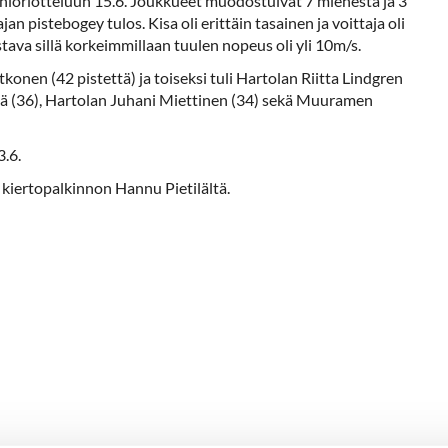
ioriotteluun 15.6. Joukkueet muodostuivat 7 miehestä ja 3
 pistebogey tulos. Kisa oli erittäin tasainen ja voittaja oli
ava sillä korkeimmillaan tuulen nopeus oli yli 10m/s.
konen (42 pistettä) ja toiseksi tuli Hartolan Riitta Lindgren
tilä (36), Hartolan Juhani Miettinen (34) sekä Muuramen
3.6.
iertopalkinnon Hannu Pietilältä.