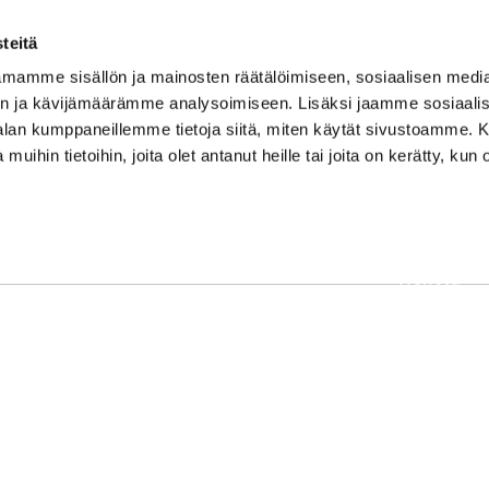
teitä
mamme sisällön ja mainosten räätälöimiseen, sosiaalisen medi
n ja kävijämäärämme analysoimiseen. Lisäksi jaamme sosiaali
-alan kumppaneillemme tietoja siitä, miten käytät sivustoamme
 muihin tietoihin, joita olet antanut heille tai joita on kerätty, kun 
OSOITE
Etusivu
Kaikulantie 79, 19600 Hartola
Palvelut
toimisto@hartolagolf.com
Kenttä
CADDIEMASTER
Yhteisö
0600 417 236
Yhteystie