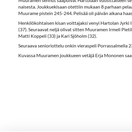
Muuramen sennut saapuivat Hartolaan vuosittaiseen sen
naisesta. Joukkuekisaan otettiin mukaan 8 parhaan pelaajan
Muurame pistein 245-244. Pelisää oli päivän aikana haast
Henkilökohtaisen kisan voittajaksi venyi Hartolan Jyrki It
(37). Seuraavat neljä olivat sitten Muuramen Irmeli Pie
Matti Koppeli (33) ja Kari Sjöholm (32).
Seuraava senioriottelu onkin vieraspeli Porrassalmella 2
Kuvassa Muuramen joukkueen vetäjä Erja Mononen saa k