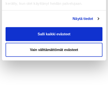
Tervetuloa!
kerätty, kun olet käyttänyt heidän palvelujaan.
Tera Heinonen
Näytä tiedot
toiminnanjohtaja
Hartolan Golfklubi ry
Salli kaikki evästeet
Vain välttämättömät evästeet