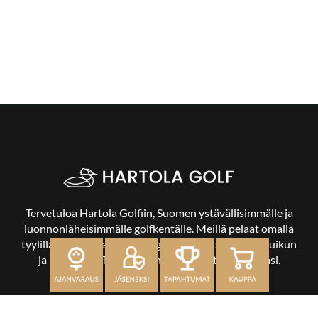
Tervetuloa Hartola Golfiin, Suomen ystävällisimmälle ja
luonnonläheisimmälle golfkentälle. Meillä pelaat omalla
tyylilläsi ja tasollasi – ja bongaat halutessasi vaikka uikun
ja kuikankin. Tärkeintä on, että nautit vierailustasi.
OSOITE