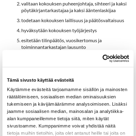
valitaan kokouksen puheenjohtaja, sihteeri ja kaksi
pöytäkirjantarkastajaa ja kaksi ääntenlaskijaa
todetaan kokouksen laillisuus ja päätösvaltaisuus
hyväksytään kokouksen työjärjestys
esitetään tilinpäätös, vuosikertomus ja
toiminnantarkastajan lausunto
päätetään tilinpäätöksen vahvistamisesta ja
vastuuvapauden myöntämisestä hallitukselle ja
muille vastuuvelvollisille
Tämä sivusto käyttää evästeitä
vahvistetaan toimintasuunnitelma, tulo- ja
menoarvio sekä liittymis- ja jäsenmaksujen
Käytämme evästeitä tarjoamamme sisällön ja mainosten
suuruus
räätälöimiseen, sosiaalisen median ominaisuuksien
päätetään hallituksen lukumäärästä ja valitaan
tukemiseen ja kävijämäärämme analysoimiseen. Lisäksi
hallituksen puheenjohtaja ja muut jäsenet
jaamme sosiaalisen median, mainosalan ja analytiikka-
valitaan toiminnantarkastaja
alan kumppaneillemme tietoja siitä, miten käytät
sivustoamme. Kumppanimme voivat yhdistää näitä
tietoja muihin tietoihin, joita olet antanut heille tai joita on