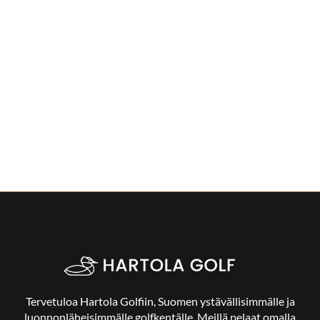
Tervetuloa Hartola Golfiin, Suomen ystävällisimmälle ja
luonnonläheisimmälle golfkentälle. Meillä pelaat omalla