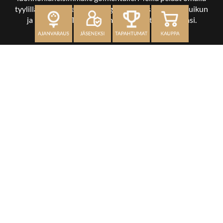
tyylilläsi ja tasollasi – ja bongaat halutessasi vaikka uikun
ja kuikankin. Tärkeintä on, että nautit vierailustasi.
OSOITE
Kaikulantie 79, 19600 Hartola
toimisto@hartolagolf.com
CADDIEMASTER
0600 417 236
Etusivu
Palvelut
Kenttä