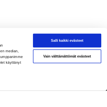
Salli kaikki evästeet
an
sen median,
Vain välttämättömät evästeet
. Kumppanimme
olet käyttänyt
dot