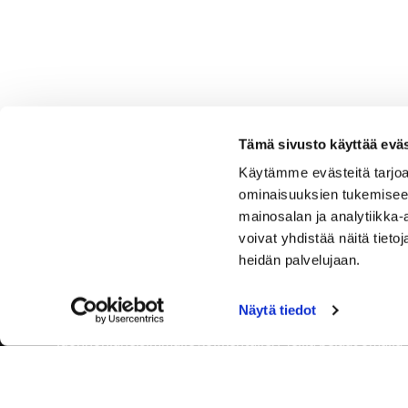
Tämä sivusto käyttää eväs
Käytämme evästeitä tarjoa
ominaisuuksien tukemisee
mainosalan ja analytiikka
voivat yhdistää näitä tietoja
heidän palvelujaan.
Näytä tiedot
Tervetuloa Hartola Golfiin, Suomen ystävällisimmälle ja
luonnonläheisimmälle golfkentälle. Meillä pelaat omalla
tyylilläsi ja tasollasi – ja bongaat halutessasi vaikka
uikun ja kuikankin. Tärkeintä on, että nautit vierailustasi.