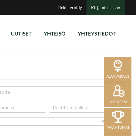
Rekisteröidy
Kirjaudu sisään
UUTISET
YHTEISÖ
YHTEYSTIEDOT
i