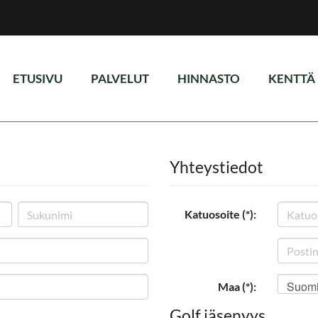
ETUSIVU
PALVELUT
HINNASTO
KENTTÄ
Yhteystiedot
Katuosoite (*):
Suom
Maa (*):
Golf jäsenyys