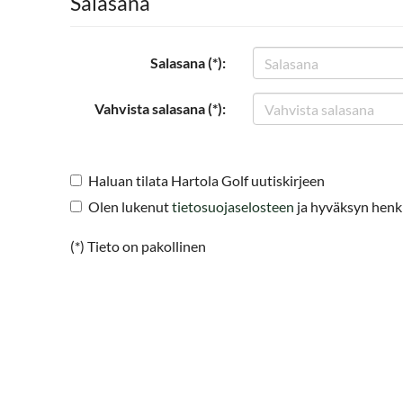
Salasana
Salasana (*):
Vahvista salasana (*):
Haluan tilata Hartola Golf uutiskirjeen
Olen lukenut
tietosuojaselosteen
ja hyväksyn henkil
(*) Tieto on pakollinen