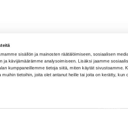
teitä
mamme sisällön ja mainosten räätälöimiseen, sosiaalisen medi
n ja kävijämäärämme analysoimiseen. Lisäksi jaamme sosiaali
-alan kumppaneillemme tietoja siitä, miten käytät sivustoamme
 muihin tietoihin, joita olet antanut heille tai joita on kerätty, kun 
OSOITE
Etusivu
Kaikulantie 79, 19600 Hartola
Palvelut
toimisto@hartolagolf.com
Kenttä
CADDIEMASTER
Yhteisö
0600 417 236
Yhteystie