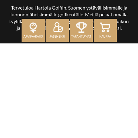
Tervetuloa Hartola Golfiin, Suomen ystävällisimmälle ja
luonnonläheisimmälle golfkentälle. Meillä pelaat omalla
tyylilläsi ja tasollasi – ja bongaat halutessasi vaikka uikun
ja kuikankin. Tärkeintä on, että nautit vierailustasi.
OSOITE
Kaikulantie 79, 19600 Hartola
toimisto@hartolagolf.com
CADDIEMASTER
0600 417 236
Etusivu
Palvelut