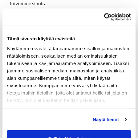
Toivomme sinulta:
kokemusta esimies- ja henkilöstöjohtamisesta
yrittäjämäistä otetta ja taloushallinnon
operatiivista johtamista
myynti- ja markkinointihenkisyyttä
Tämä sivusto käyttää evästeitä
viestintä- ja verkostoitumistaitoja
Käytämme evästeitä tarjoamamme sisällön ja mainosten
räätälöimiseen, sosiaalisen median ominaisuuksien
Lisätietoja antaa: Hartola Golf Oy:n hallituksen
tukemiseen ja kävijämäärämme analysoimiseen. Lisäksi
puheenjohtaja Pekka Raitala, puhelin 0500-420347
jaamme sosiaalisen median, mainosalan ja analytiikka-
Pyydämme hakemukset palkkatoivomuksineen 3.3.2025
alan kumppaneillemme tietoja siitä, miten käytät
mennessä pj. Pekka Raitalalle
pekka.raitala@me.com
sivustoamme. Kumppanimme voivat yhdistää näitä
tietoja muihin tietoihin, joita olet antanut heille tai joita on
kerätty, kun olet käyttänyt heidän palvelujaan.
Näytä tiedot