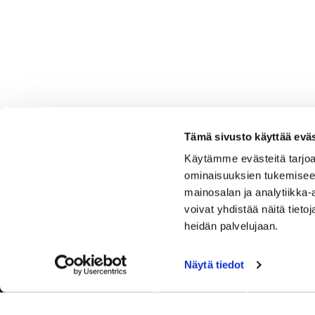
Tämä sivusto käyttää eväs
Käytämme evästeitä tarjoa
ominaisuuksien tukemisee
mainosalan ja analytiikka
voivat yhdistää näitä tietoja
heidän palvelujaan.
Näytä tiedot
Tervetuloa Hartola Golfiin, Suomen ystävällisimmälle ja
luonnonläheisimmälle golfkentälle. Meillä pelaat omalla
tyylilläsi ja tasollasi – ja bongaat halutessasi vaikka