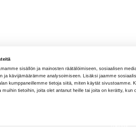
teitä
mamme sisällön ja mainosten räätälöimiseen, sosiaalisen medi
n ja kävijämäärämme analysoimiseen. Lisäksi jaamme sosiaali
-alan kumppaneillemme tietoja siitä, miten käytät sivustoamme
 muihin tietoihin, joita olet antanut heille tai joita on kerätty, kun 
OSOITE
Etusivu
Kaikulantie 79, 19600 Hartola
Palvelut
toimisto@hartolagolf.com
Kenttä
CADDIEMASTER
Yhteisö