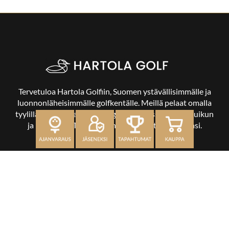
Tervetuloa Hartola Golfiin, Suomen ystävällisimmälle ja
luonnonläheisimmälle golfkentälle. Meillä pelaat omalla
tyylilläsi ja tasollasi – ja bongaat halutessasi vaikka uikun
ja kuikankin. Tärkeintä on, että nautit vierailustasi.
OSOITE
Kaikulantie 79, 19600 Hartola
toimisto@hartolagolf.com
CADDIEMASTER
0600 417 236