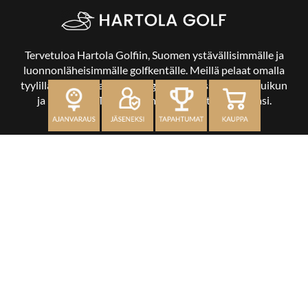
Tervetuloa Hartola Golfiin, Suomen ystävällisimmälle ja
luonnonläheisimmälle golfkentälle. Meillä pelaat omalla
tyylilläsi ja tasollasi – ja bongaat halutessasi vaikka uikun
ja kuikankin. Tärkeintä on, että nautit vierailustasi.
OSOITE
Kaikulantie 79, 19600 Hartola
toimisto@hartolagolf.com
CADDIEMASTER
0600 417 236