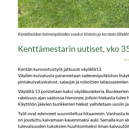
Kentähoidon toimenpiteiden vuoksi tiistain ja torstain lähdöt tä
Kenttämestarin uutiset, vko 3
Kentän kunnostustyöt jatkuvat väylällä13.
Väylien kuivatusta parannetaan sadevesiputkiston lisäy
pintakuivatuskaivot, salaojat ja robottien latausasemien
Väylältä 13 poistetaan kaksi väyläbunkkeria. Bunkkerien
rakeisuus ajan saatossa hienonee, jolloin hiekasta tulee 
Käyttöön jäävien bunkkerien hiekat vaihdetaan uusiin j
Työt ovat edenneet suunniteltua hitaammin. Vanhasta ku
on jouduttu kaivamaan kauemmaksi auki. Samalla kun alue
tulevaisuuden tukoksien huuhtomiseksi ilman kaivuutöit