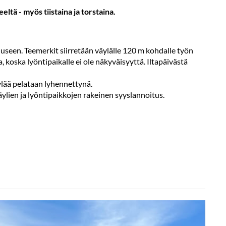
eeltä - myös tiistaina ja torstaina.
uuseen. Teemerkit siirretään väylälle 120 m kohdalle työn
koska lyöntipaikalle ei ole näkyväisyyttä. Iltapäivästä
ylää pelataan lyhennettynä.
väylien ja lyöntipaikkojen rakeinen syyslannoitus.