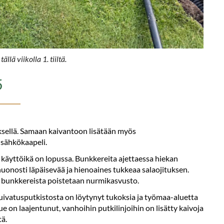
llä viikolla 1. tiiltä.
5
ksellä. Samaan kaivantoon lisätään myös
 sähkökaapeli.
 käyttöikä on lopussa. Bunkkereita ajettaessa hiekan
huonosti läpäisevää ja hienoaines tukkeaa salaojituksen.
a bunkkereista poistetaan nurmikasvusto.
ivatusputkistosta on löytynyt tukoksia ja työmaa-aluetta
 on laajentunut, vanhoihin putkilinjoihin on lisätty kaivoja
ä.