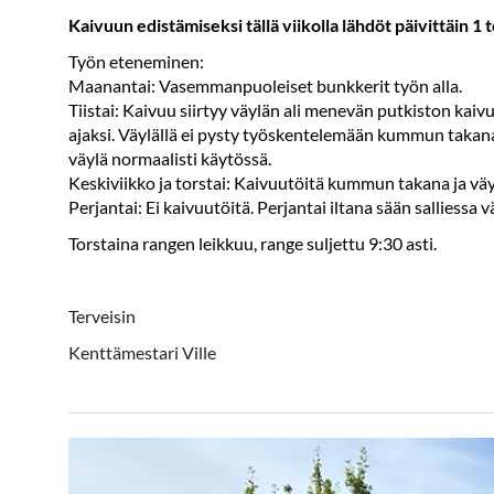
Kaivuun edistämiseksi tällä viikolla lähdöt päivittäin 1 t
Työn eteneminen:
Maanantai: Vasemmanpuoleiset bunkkerit työn alla.
Tiistai: Kaivuu siirtyy väylän ali menevän putkiston kaiv
ajaksi. Väylällä ei pysty työskentelemään kummun takana, 
väylä normaalisti käytössä.
Keskiviikko ja torstai: Kaivuutöitä kummun takana ja vä
Perjantai: Ei kaivuutöitä. Perjantai iltana sään salliessa 
Torstaina rangen leikkuu, range suljettu 9:30 asti.
Terveisin
Kenttämestari Ville