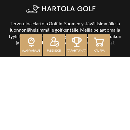
Tervetuloa Hartola Golfiin, Suomen ystävällisimmälle ja
luonnonläheisimmälle golfkentälle. Meillä pelaat omalla
tyylilläsi ja tasollasi – ja bongaat halutessasi vaikka uikun
ja kuikankin. Tärkeintä on, että nautit vierailustasi.
OSOITE
Kaikulantie 79, 19600 Hartola
toimisto@hartolagolf.com
CADDIEMASTER
0600 417 236