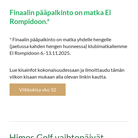
Finaalin pääpalkinto on matka El
Rompidoon.*
* Finaalin pääpalkinto on matka yhdelle hengelle
(jaetussa kahden hengen huoneessa) klubimatkallemme
El Rompidoon 6.-13.11.2025.
Lue kisainfot kokonaisuudessaan ja ilmoittaudu tämän
viikon kisaan mukaan alla olevan linkin kautta.
Viikkokisa vko 32
Himos Golf vaihtopäivät