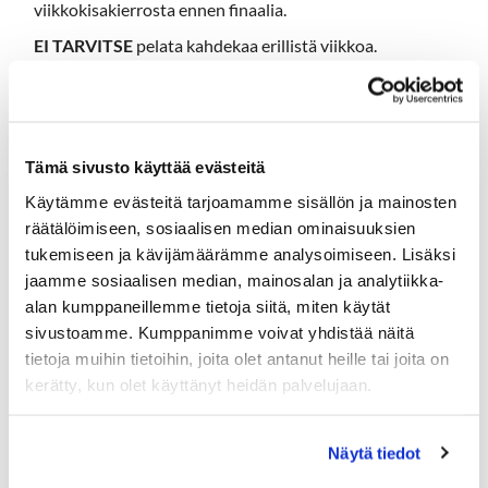
viikkokisakierrosta ennen finaalia.
EI TARVITSE
pelata kahdekaa erillistä viikkoa.
Viikkokilpailu pelataan yhteistyössä
ravintoloitsijamme Pasi Jorosen kanssa.
Tämä sivusto käyttää evästeitä
Viikkokisat ovat Hartola Golfklubin jäsenille
Käytämme evästeitä tarjoamamme sisällön ja mainosten
räätälöimiseen, sosiaalisen median ominaisuuksien
Kisaviikot ovat 20-34
tukemiseen ja kävijämäärämme analysoimiseen. Lisäksi
Viikkokisakierroksen hinta on 2€ ja se maksetaan
jaamme sosiaalisen median, mainosalan ja analytiikka-
caddiemasterille ennen kierrosta.
alan kumppaneillemme tietoja siitä, miten käytät
Jokaisen viikkokisan kolme parasta saavat
sivustoamme. Kumppanimme voivat yhdistää näitä
lounaslahjakortteja
kolme lounasta
tietoja muihin tietoihin, joita olet antanut heille tai joita on
kaksi lounasta
kerätty, kun olet käyttänyt heidän palvelujaan.
yksi lounas
Pääpalkinnon yksityiskohdat tarkentuvat
piakkoin.
Näytä tiedot
Omaa tulosta voi parantaa pelaamalla lisää eli