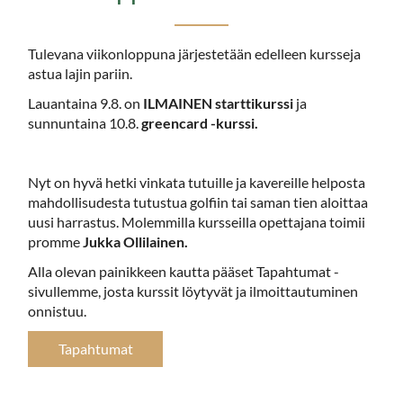
Tulevana viikonloppuna järjestetään edelleen kursseja
astua lajin pariin.
Lauantaina 9.8. on
ILMAINEN starttikurssi
ja
sunnuntaina 10.8.
greencard -kurssi.
Nyt on hyvä hetki vinkata tutuille ja kavereille helposta
mahdollisudesta tutustua golfiin tai saman tien aloittaa
uusi harrastus. Molemmilla kursseilla opettajana toimii
promme
Jukka Ollilainen.
Alla olevan painikkeen kautta pääset Tapahtumat -
sivullemme, josta kurssit löytyvät ja ilmoittautuminen
onnistuu.
Tapahtumat