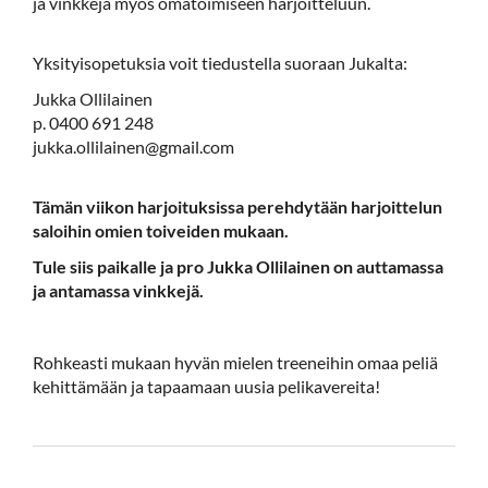
ja vinkkejä myös omatoimiseen harjoitteluun.
Yksityisopetuksia voit tiedustella suoraan Jukalta:
Jukka Ollilainen
p. 0400 691 248
jukka.ollilainen@gmail.com
Tämän viikon harjoituksissa perehdytään harjoittelun
saloihin omien toiveiden mukaan.
Tule siis paikalle ja pro Jukka Ollilainen on auttamassa
ja antamassa vinkkejä.
Rohkeasti mukaan hyvän mielen treeneihin omaa peliä
kehittämään ja tapaamaan uusia pelikavereita!​​​​​​​