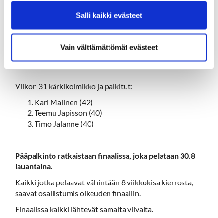
samalle viikolle saa pelata useammankin
Salli kaikki evästeet
kierroksen.
Jokainen kierros maksaa 2€ ja pelataan tuttuun
tapaan ennen kierrosta maksaen ja ilmoittaen
Vain välttämättömät evästeet
caddiemasterille.
Viikon 31 kärkikolmikko ja palkitut:
Kari Malinen (42)
Teemu Japisson (40)
Timo Jalanne (40)
Pääpalkinto ratkaistaan finaalissa, joka pelataan 30.8
lauantaina.
Kaikki jotka pelaavat vähintään 8 viikkokisa kierrosta,
saavat osallistumis oikeuden finaaliin.
Finaalissa kaikki lähtevät samalta viivalta.