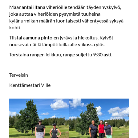
Maanantai iltana viheriöille tehdään täydennyskylvö,
joka auttaa viheriöiden pysymistä tuuheina
kylänurmikan määrän luontaisesti vähentyessä syksyä
kohti.
Tiistai aamuna pintojen jyräys ja hiekoitus. Kylvöt
nousevat näillä lämpötiloilla alle viikossa ylös.
Torstaina rangen leikkuu, range suljettu 9:30 asti.
Terveisin
Kenttämestari Ville