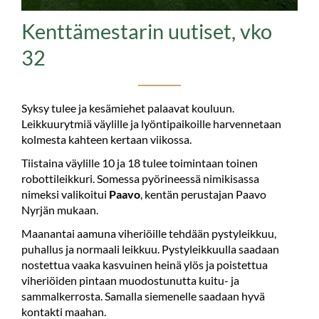
Kenttämestarin uutiset, vko
32
Syksy tulee ja kesämiehet palaavat kouluun.
Leikkuurytmiä väylille ja lyöntipaikoille harvennetaan
kolmesta kahteen kertaan viikossa.
Tiistaina väylille 10 ja 18 tulee toimintaan toinen
robottileikkuri. Somessa pyörineessä nimikisassa
nimeksi valikoitui
Paavo
, kentän perustajan Paavo
Nyrjän mukaan.
Maanantai aamuna viheriöille tehdään pystyleikkuu,
puhallus ja normaali leikkuu. Pystyleikkuulla saadaan
nostettua vaaka kasvuinen heinä ylös ja poistettua
viheriöiden pintaan muodostunutta kuitu- ja
sammalkerrosta. Samalla siemenelle saadaan hyvä
kontakti maahan.