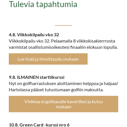
Tulevia tapahtumia
4.8. Viikkokilpailu vko 32
Viikkokilpailu vko 32. Pelaamalla 8 viikkokisakierrrosta
varmistat osallistumisoikeutesi finaaliin elokuun lopulla.
Lue lisää ja ilmoittaudu mukaan
9.8. ILMAINEN starttikurssi
Nyt on golfharrastuksen aloittaminen helppoa ja halpaa!
Hartolassa pääset tutustumaan golfiin maksutta.
Vinkkaa ei golfaavalle kaverillesi ja kutsu
mukaan
10.8. Green Card -kurssi nro 6