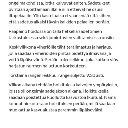
ongelmakohdissa, jotka kuivuvat eniten. Sadetukset
pyritään ajoittamaan illalle niin etteivät ne osuisi
iltapelaajiin. Yön kasteluaika ei vaan enää riitä siihen,
että sadetus alkaisi täysin kaikkien pelaajien perään.
Pääpaino hoidossa on tällä hetkellä sadettimien
tarkastuksessa sekä jumiutuvien vaihtamisessa uusiin.
Keskiviikkona viheriöille tähtiteräilmastus ja harjaus,
jolla saadaan viheriöiden pintaa pidettyä ilmavana ja
vettä läpäisevänä. Perään tulee leikkuu, joka katkoo ylös
harjatun nurmen haluttuun korkeuteen.
Torstaina rangen leikkuu, range suljettu 9:30 asti.
Viikon aikana tehdään holkituksia kaivojen ympäryksiin,
joissa oli ongelmia sadejakson aikana. Holkituksella
saadaan poistettua kuollutta kasvustoa (kuitua). Nämä
kohdat hiekoitetaan holkituksen perään, millä saadaan
muokattua kasvualustaa paremmin läpäiseväksi.