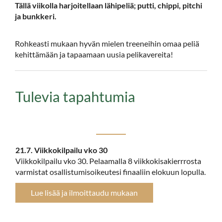
Tällä viikolla harjoitellaan lähipeliä; putti, chippi, pitchi
ja bunkkeri.
Rohkeasti mukaan hyvän mielen treeneihin omaa peliä
kehittämään ja tapaamaan uusia pelikavereita!​​​​​​​
Tulevia tapahtumia
21.7. Viikkokilpailu vko 30
Viikkokilpailu vko 30. Pelaamalla 8 viikkokisakierrrosta
varmistat osallistumisoikeutesi finaaliin elokuun lopulla.
Lue lisää ja ilmoittaudu mukaan