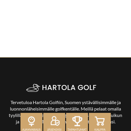
Tervetuloa Hartola Golfiin, Suomen ystävällisimmälle ja
luonnonläheisimmälle golfkentälle. Meillä pelaat omalla
tyylilläsi ja tasollasi – ja bongaat halutessasi vaikka uikun
ja kuikankin. Tärkeintä on, että nautit vierailustasi.