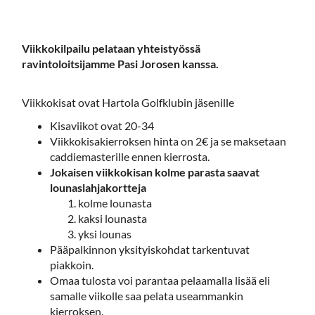
Viikkokilpailu pelataan yhteistyössä
ravintoloitsijamme Pasi Jorosen kanssa.
Viikkokisat ovat Hartola Golfklubin jäsenille
Kisaviikot ovat 20-34
Viikkokisakierroksen hinta on 2€ ja se maksetaan
caddiemasterille ennen kierrosta.
Jokaisen viikkokisan kolme parasta saavat
lounaslahjakortteja
kolme lounasta
kaksi lounasta
yksi lounas
Pääpalkinnon yksityiskohdat tarkentuvat
piakkoin.
Omaa tulosta voi parantaa pelaamalla lisää eli
samalle viikolle saa pelata useammankin
kierroksen.