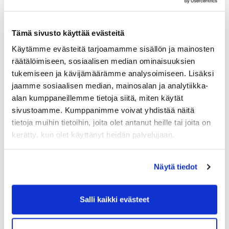
Finaalin pääpalkinto on matka El
Rompidoon.*
Tämä sivusto käyttää evästeitä
* Finaalin pääpalkinto on matka yhdelle hengelle
Käytämme evästeitä tarjoamamme sisällön ja mainosten
(jaetussa kahden hengen huoneessa) klubimatkallemme
räätälöimiseen, sosiaalisen median ominaisuuksien
El Rompidoon 6.-13.11.2025.
tukemiseen ja kävijämäärämme analysoimiseen. Lisäksi
jaamme sosiaalisen median, mainosalan ja analytiikka-
Lue kisainfot kokonaisuudessaan ja ilmoittaudu tämän
alan kumppaneillemme tietoja siitä, miten käytät
viikon kisaan mukaan alla olevan linkin kautta.
sivustoamme. Kumppanimme voivat yhdistää näitä
tietoja muihin tietoihin, joita olet antanut heille tai joita on
Viikkokisa vko 29
kerätty, kun olet käyttänyt heidän palvelujaan.
Näytä tiedot
Perjantaiharjoitukset
Salli kaikki evästeet