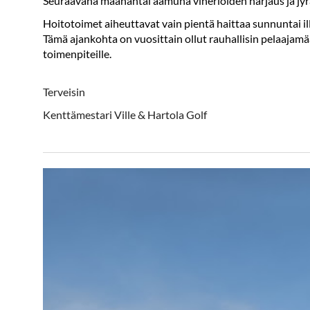
Seuraavana maanantai aamuna viheriöiden harjaus ja jyr
Hoitotoimet aiheuttavat vain pientä haittaa sunnuntai il
​​​​​​​Tämä ajankohta on vuosittain ollut rauhallisin pelaaj
toimenpiteille.
Terveisin
Kenttämestari Ville​​​ & Hartola Golf​​​​​​​