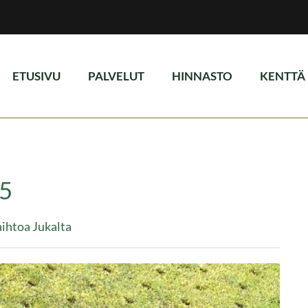
ETUSIVU
PALVELUT
HINNASTO
KENTTÄ
25
aihtoa Jukalta