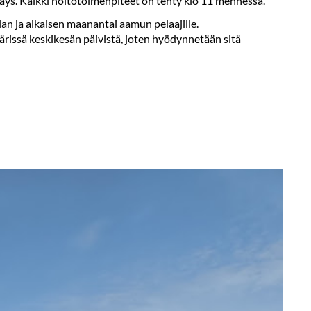
äys. Kaikki hoitotoimenpiteet on tehty klo 11 mennessä.
lan ja aikaisen maanantai aamun pelaajille.
amäärissä keskikesän päivistä, joten hyödynnetään sitä