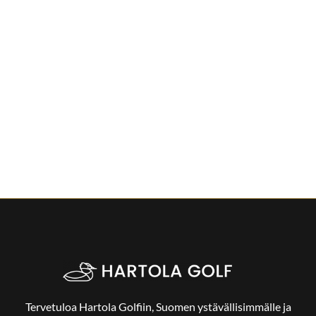
Tervetuloa Hartola Golfiin, Suomen ystävällisimmälle ja