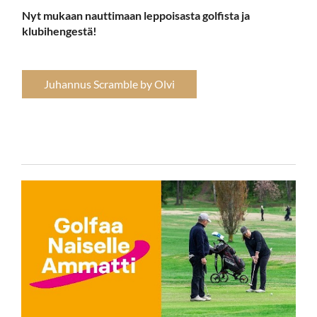
Nyt mukaan nauttimaan leppoisasta golfista ja
klubihengestä!
Juhannus Scramble by Olvi