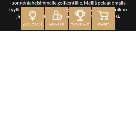
luonnonläheisimmälle golfkentälle. Meillä pelaat omalla
tyylilläsi ja tasollasi – ja bongaat halutessasi vaikka uikun
ja kuikankin. Tärkeintä on, että nautit vierailustasi.
OSOITE
Kaikulantie 79, 19600 Hartola
toimisto@hartolagolf.com
CADDIEMASTER
0600 417 236
Etusivu
Palvelut
Kenttä