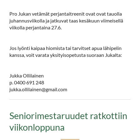
Pro Jukan
vetämät perjantaitreenit ovat ovat tauolla
juhannusviikolla ja jatkuvat taas kesäkuun viimeisellä
viikolla perjantaina 27.6.
Jos lyönti kaipaa hiomista tai tarvitset apua lähipelin
kanssa, voit varata yksityisopetusta suoraan Jukalta:
Jukka Ollilainen
p. 0400 691 248
jukka.ollilainen@gmail.com
Seniorimestaruudet ratkottiin
viikonloppuna