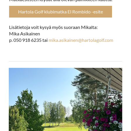
Hartola Golf klubimatka El Rombido -esite
Lisätietoja voit kysyä myös suoraan Mikalta:
Mika Asikainen
p. 050 918 6235 tai
mika.asikainen@hartolagolf.com