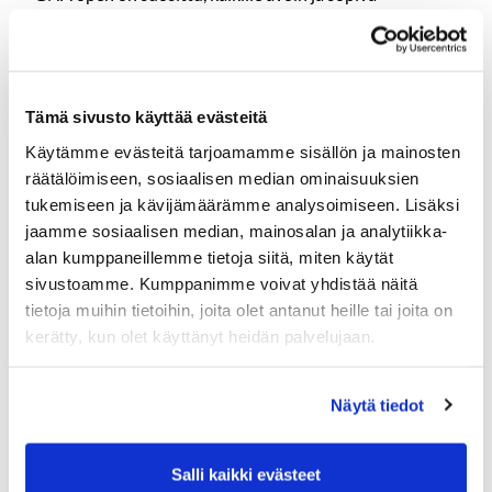
maanlaajuinen golfkiertue, jonka tavoitteena on kerätä
varoja naisten ammatilliseen koulutukseen
ja
yrittäjyyteen kehittyvissä maissa.
Näissä kisoissa on loistava tunnelma on aina taattu!
Tämä sivusto käyttää evästeitä
Kiertueen kisat on suunnattu jokaiselle, joka haluaa
pelata hyvin järjestetyssä tapahtumassa, mukavassa
Käytämme evästeitä tarjoamamme sisällön ja mainosten
seurassa ja samalla tukea Naisten Pankin toimintaa.
räätälöimiseen, sosiaalisen median ominaisuuksien
GNA Open kisamuoto on pariscramble, joka leppoisana
tukemiseen ja kävijämäärämme analysoimiseen. Lisäksi
pelimuotona sopii myös niille, jotka yleensä eivät
jaamme sosiaalisen median, mainosalan ja analytiikka-
kilpailuihin tunne vetoa.
alan kumppaneillemme tietoja siitä, miten käytät
sivustoamme. Kumppanimme voivat yhdistää näitä
Kaverin kanssa kisassa kilpaileminen on loistava tapa
viettää aikaa yhdessä, nauttia toisten seurasta ja
tietoja muihin tietoihin, joita olet antanut heille tai joita on
haastaa itseään mukavassa ilmapiirissä tukien samalla
kerätty, kun olet käyttänyt heidän palvelujaan.
hyvää asiaa.
Lue lisää ja ilmoittaudu alla olevan linkin kautta.
Näytä tiedot
Golfaa Naiselle Ammatti Open 9.7.2025
Salli kaikki evästeet