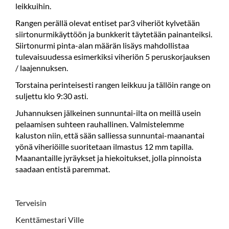
leikkuihin.
Rangen perällä olevat entiset par3 viheriöt kylvetään
siirtonurmikäyttöön ja bunkkerit täytetään painanteiksi.
Siirtonurmi pinta-alan määrän lisäys mahdollistaa
tulevaisuudessa esimerkiksi viheriön 5 peruskorjauksen
/ laajennuksen.
Torstaina perinteisesti rangen leikkuu ja tällöin range on
suljettu klo 9:30 asti.
Juhannuksen jälkeinen sunnuntai-ilta on meillä usein
pelaamisen suhteen rauhallinen. Valmistelemme
kaluston niin, että sään salliessa sunnuntai-maanantai
yönä viheriöille suoritetaan ilmastus 12 mm tapilla.
Maanantaille jyräykset ja hiekoitukset, jolla pinnoista
saadaan entistä paremmat.
Terveisin
Kenttämestari Ville