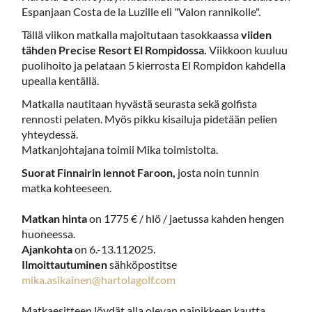
Espanjaan Costa de la Luzille eli "Valon rannikolle".
Tällä viikon matkalla majoitutaan tasokkaassa
viiden
tähden Precise Resort El Rompidossa.
Viikkoon kuuluu
puolihoito ja pelataan 5 kierrosta El Rompidon kahdella
upealla kentällä.
Matkalla nautitaan hyvästä seurasta sekä golfista
rennosti pelaten. Myös pikku kisailuja pidetään pelien
yhteydessä.
Matkanjohtajana toimii Mika toimistolta.
Suorat Finnairin lennot Faroon,
josta noin tunnin
matka kohteeseen.
Matkan hinta
on 1775 € / hlö / jaetussa kahden hengen
huoneessa.
Ajankohta
on 6.-13.112025.
Ilmoittautuminen
sähköpostitse
mika.asikainen@hartolagolf.com
Matkaesitteen löydät alla olevan painikkeen kautta.