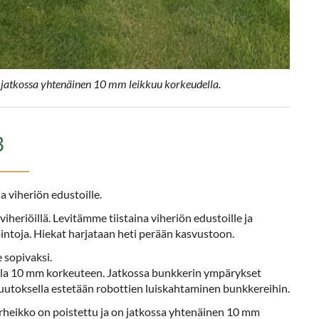
on jatkossa yhtenäinen 10 mm leikkuu korkeudella.
3
ja viheriön edustoille.
iheriöillä. Levitämme tiistaina viheriön edustoille ja
intoja. Hiekat harjataan heti perään kasvustoon.
 sopivaksi.
lla 10 mm korkeuteen. Jatkossa bunkkerin ympärykset
uutoksella estetään robottien luiskahtaminen bunkkereihin.
heikko on poistettu ja on jatkossa yhtenäinen 10 mm