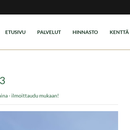
ETUSIVU
PALVELUT
HINNASTO
KENTTÄ
23
aina - ilmoittaudu mukaan!