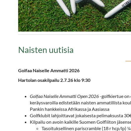
Naisten uutisia
Golfaa Naiselle Ammatti 2026
Hartolan osakilpailu 2.7.26 klo 9:30
Golfaa Naiselle Ammatti Open 2026
-golfkiertue on 
keräysvaroilla edistetään naisten ammatillista kou
Pankin hankkeissa Afrikassa ja Aasiassa
Golfklubit lahjoittavat jokaisesta pelimaksusta 
Kilpailu on avoin kaikille Suomen Golfliiton jäsens
Tasoituksellinen pariscramble (18 r hcp/lp) ¼