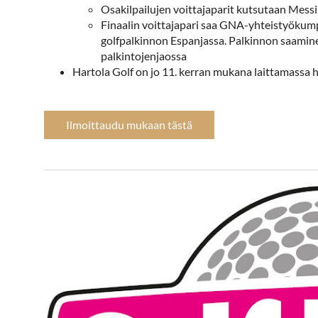
Osakilpailujen voittajaparit kutsutaan Messil
Finaalin voittajapari saa GNA-yhteistyökump
golfpalkinnon Espanjassa. Palkinnon saamin
palkintojenjaossa
Hartola Golf on jo 11. kerran mukana laittamassa 
Ilmoittaudu mukaan tästä