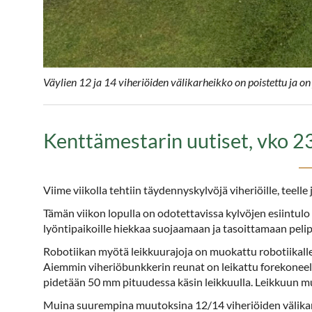
Väylien 12 ja 14 viheriöiden välikarheikko on poistettu ja 
Kenttämestarin uutiset, vko 2
Viime viikolla tehtiin täydennyskylvöjä viheriöille, teelle 
Tämän viikon lopulla on odotettavissa kylvöjen esiintulo v
lyöntipaikoille hiekkaa suojaamaan ja tasoittamaan pelip
Robotiikan myötä leikkuurajoja on muokattu robotiikalle
Aiemmin viheriöbunkkerin reunat on leikattu forekonee
pidetään 50 mm pituudessa käsin leikkuulla. Leikkuun m
Muina suurempina muutoksina 12/14 viheriöiden välikar