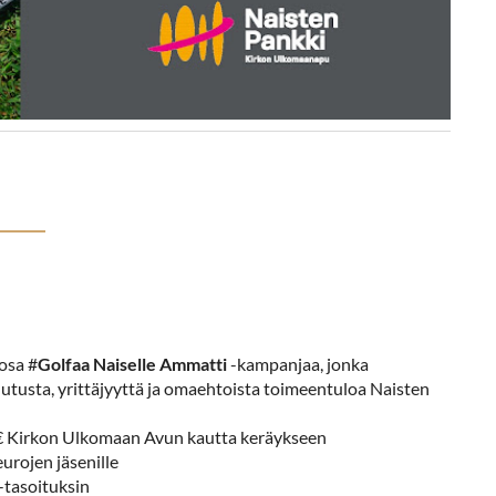
osa #
Golfaa Naiselle
Ammatti
-kampanjaa, jonka
lutusta, yrittäjyyttä ja omaehtoista toimeentuloa Naisten
30€ Kirkon Ulkomaan Avun kautta keräykseen
eurojen jäsenille
-tasoituksin