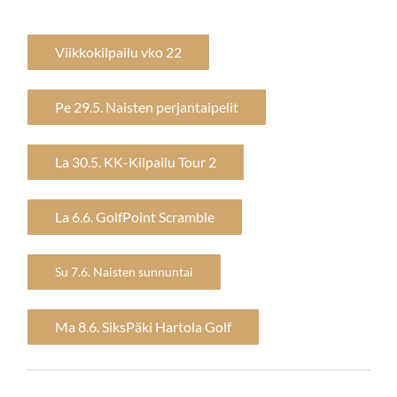
Viikkokilpailu vko 22
Pe 29.5. Naisten perjantaipelit
La 30.5. KK-Kilpailu Tour 2
La 6.6. GolfPoint Scramble
Su 7.6. Naisten sunnuntai
Ma 8.6. SiksPäki Hartola Golf