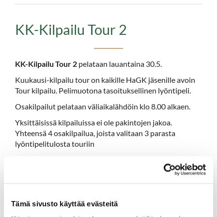
KK-Kilpailu Tour 2
KK-Kilpailu Tour 2
pelataan lauantaina 30.5.
Kuukausi-kilpailu tour on kaikille HaGK jäsenille avoin
Tour kilpailu. Pelimuotona tasoituksellinen lyöntipeli.
Osakilpailut pelataan väliaikalähdöin klo 8.00 alkaen.
Yksittäisissä kilpailuissa ei ole pakintojen jakoa.
Yhteensä 4 osakilpailua, joista valitaan 3 parasta
lyöntipelitulosta touriin
Tourin parhaat palkitaan päättäjäisissä: 3 parasta HCP
lyöntipelitulosta ja 1 paras SCR tulos.
Tourin 1. kisan kolmen kärki molemmissa sarjoissa:
Tämä sivusto käyttää evästeitä
HCP