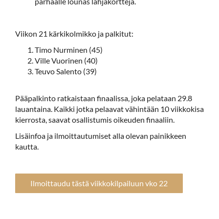
parhaalle lounas lahjakortteja.
Viikon 21 kärkikolmikko ja palkitut:
Timo Nurminen (45)
Ville Vuorinen (40)
Teuvo Salento (39)
Pääpalkinto ratkaistaan finaalissa, joka pelataan 29.8
lauantaina. Kaikki jotka pelaavat vähintään 10 viikkokisa
kierrosta, saavat osallistumis oikeuden finaaliin.
Lisäinfoa ja ilmoittautumiset alla olevan painikkeen
kautta.
Ilmoittaudu tästä viikkokilpailuun vko 22