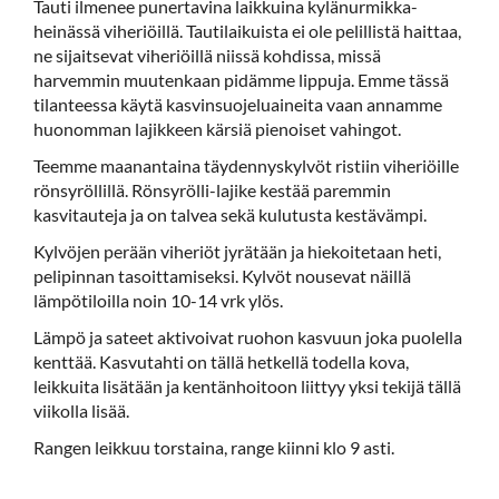
Tauti ilmenee punertavina laikkuina kylänurmikka-
heinässä viheriöillä. Tautilaikuista ei ole pelillistä haittaa,
ne sijaitsevat viheriöillä niissä kohdissa, missä
harvemmin muutenkaan pidämme lippuja. Emme tässä
tilanteessa käytä kasvinsuojeluaineita vaan annamme
huonomman lajikkeen kärsiä pienoiset vahingot.
Teemme maanantaina täydennyskylvöt ristiin viheriöille
rönsyröllillä. Rönsyrölli-lajike kestää paremmin
kasvitauteja ja on talvea sekä kulutusta kestävämpi.
Kylvöjen perään viheriöt jyrätään ja hiekoitetaan heti,
pelipinnan tasoittamiseksi. Kylvöt nousevat näillä
lämpötiloilla noin 10-14 vrk ylös.
Lämpö ja sateet aktivoivat ruohon kasvuun joka puolella
kenttää. Kasvutahti on tällä hetkellä todella kova,
leikkuita lisätään ja kentänhoitoon liittyy yksi tekijä tällä
viikolla lisää.
Rangen leikkuu torstaina, range kiinni klo 9 asti.