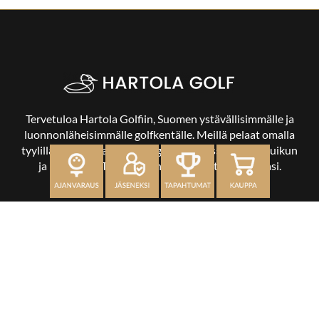
Tervetuloa Hartola Golfiin, Suomen ystävällisimmälle ja
luonnonläheisimmälle golfkentälle. Meillä pelaat omalla
tyylilläsi ja tasollasi – ja bongaat halutessasi vaikka uikun
ja kuikankin. Tärkeintä on, että nautit vierailustasi.
OSOITE
Kaikulantie 79, 19600 Hartola
toimisto@hartolagolf.com
CADDIEMASTER
0600 417 236