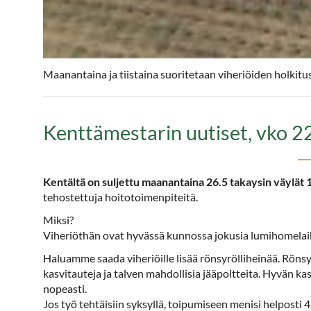
Maanantaina ja tiistaina suoritetaan viheriöiden holkitus,
Kenttämestarin uutiset, vko 2
Kentältä on suljettu maanantaina 26.5 takaysin väylät 10
tehostettuja hoitotoimenpiteitä.
Miksi?
Viheriöthän ovat hyvässä kunnossa jokusia lumihomelai
Haluamme saada viheriöille lisää rönsyrölliheinää. Rönsy
kasvitauteja ja talven mahdollisia jääpoltteita. Hyvän k
nopeasti.
Jos työ tehtäisiin syksyllä, toipumiseen menisi helposti