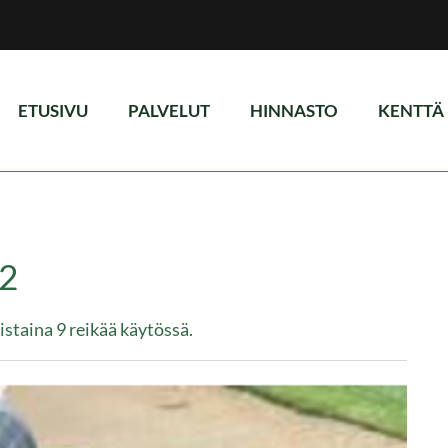
ETUSIVU
PALVELUT
HINNASTO
KENTTÄ
22
staina 9 reikää käytössä.