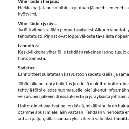
Viheriöiden harjaus:
Hiekka harjataan koloihin ja pintaan jääneet siemenet sa
hyöty irti.
Viheriöiden jyräys:
Jyrällä viimeistellään pinnat tasaiseksi. Alkuun viheriöt 
tehostetusti. Pinnat ovat loppuviikosta tavallista nope
Lannoitus:
Keskiviikkona viheriöille tehdään rakeinen lannoitus, j
hoitotoimista.
Sadetus:
Lannoitteet sulatetaan kasvustoon sadetuksella, ja samall
Tähän aikaan tehty holkitus ja edellä mainitut hoitotoim
tehtyjä töitä ei edes huomaa, ellei ole lukenut infoa/nähn
verran. Sen jälkeen dressauksesta ja jyräyksistä johtue
Hoitotoimet vaativat paljon käsiä, mikäli sinulla on hal
otamme apusi mielellään vastaan! Tehdään viheriöistä e
auttaa paljon, sillä saadaan yksi viheriö valmiiksi.
Ilmoitt