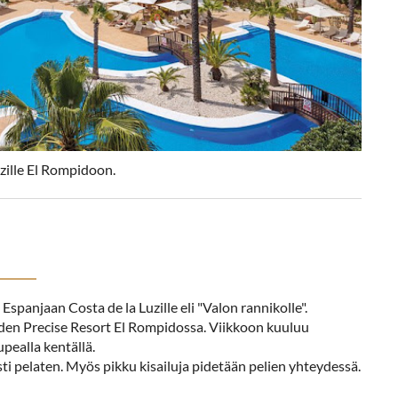
ille El Rompidoon.
spanjaan Costa de la Luzille eli "Valon rannikolle".
hden Precise Resort El Rompidossa. Viikkoon kuuluu
pealla kentällä.
ti pelaten. Myös pikku kisailuja pidetään pelien yhteydessä.