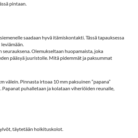
ässä pintaan.
a siemenelle saadaan hyvä itämiskontakti. Tässä tapauksessa
 leviämään.
vun seurauksena. Olemukseltaan huopamaista, joka
veden pääsyä juuristolle. Mitä pidemmät ja paksummat
5 cm välein. Pinnasta irtoaa 10 mm paksuinen ”papana”
Papanat puhalletaan ja kolataan viheriöiden reunalle,
ylvöt, täytetään holkituskolot.