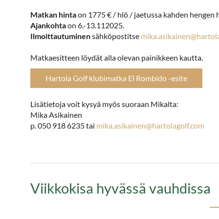
Matkan hinta
on 1775 € / hlö / jaetussa kahden hengen 
Ajankohta
on 6.-13.112025.
Ilmoittautuminen
sähköpostitse
mika.asikainen@hartol
Matkaesitteen löydät alla olevan painikkeen kautta.
Hartola Golf klubimatka El Rombido -esite
Lisätietoja voit kysyä myös suoraan Mikalta:
Mika Asikainen
p. 050 918 6235 tai
mika.asikainen@hartolagolf.com
Viikkokisa hyvässä vauhdissa