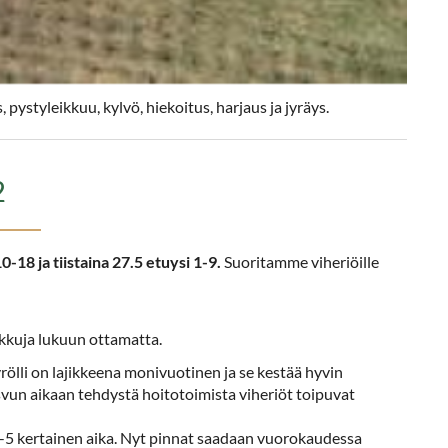
 pystyleikkuu, kylvö, hiekoitus, harjaus ja jyräys.
2
-18 ja tiistaina 27.5 etuysi 1-9.
Suoritamme viheriöille
kkuja lukuun ottamatta.
rölli on lajikkeena monivuotinen ja se kestää hyvin
asvun aikaan tehdystä hoitotoimista viheriöt toipuvat
 4-5 kertainen aika. Nyt pinnat saadaan vuorokaudessa