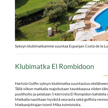
Syksyn klubimatkamme suuntaa Espanjan Costa de la Luz
Klubimatka El Rombidoon
Hartola Golfin syksyn klubimatka suuntautuu eteläiseen E
Tällä viikon matkalla majoitutaan tasokkaassa viiden tä
puolihoito ja pelataan 5 kierrosta El Rompidon kahdella u
Matkalla nautitaan hyvästä seurasta sekä golfista rennos
Matkanjohtajan toimii Mika toimistolta.