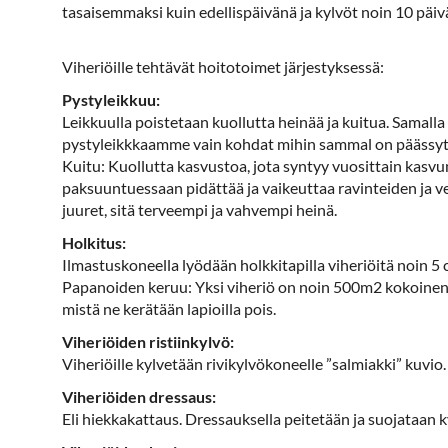
tasaisemmaksi kuin edellispäivänä ja kylvöt noin 10 päiv
Viheriöille tehtävät hoitotoimet järjestyksessä:
Pystyleikkuu:
Leikkuulla poistetaan kuollutta heinää ja kuitua. Samall
pystyleikkkaamme vain kohdat mihin sammal on päässyt
Kuitu: Kuollutta kasvustoa, jota syntyy vuosittain kas
paksuuntuessaan pidättää ja vaikeuttaa ravinteiden ja 
juuret, sitä terveempi ja vahvempi heinä.
Holkitus:
Ilmastuskoneella lyödään holkkitapilla viheriöitä noin 
Papanoiden keruu: Yksi viheriö on noin 500m2 kokoinen. 
mistä ne kerätään lapioilla pois.
Viheriöiden ristiinkylvö:
Viheriöille kylvetään rivikylvökoneelle ”salmiakki” kuvio.
Viheriöiden dressaus:
Eli hiekkakattaus. Dressauksella peitetään ja suojataan k