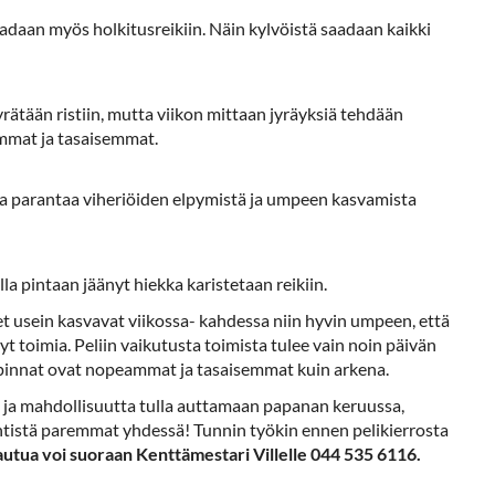
adaan myös holkitusreikiin. Näin kylvöistä saadaan kaikki
jyrätään ristiin, mutta viikon mittaan jyräyksiä tehdään
ammat ja tasaisemmat.
oka parantaa viheriöiden elpymistä ja umpeen kasvamista
a pintaan jäänyt hiekka karistetaan reikiin.
et usein kasvavat viikossa- kahdessa niin hyvin umpeen, että
yt toimia. Peliin vaikutusta toimista tulee vain noin päivän
n pinnat ovat nopeammat ja tasaisemmat kuin arkena.
ua ja mahdollisuutta tulla auttamaan papanan keruussa,
ntistä paremmat yhdessä! Tunnin työkin ennen pelikierrosta
autua voi suoraan Kenttämestari Villelle 044 535 6116.