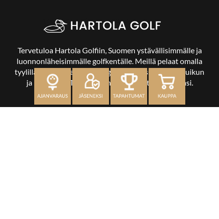
Tervetuloa Hartola Golfiin, Suomen ystävällisimmälle ja
luonnonläheisimmälle golfkentälle. Meillä pelaat omalla
tyylilläsi ja tasollasi – ja bongaat halutessasi vaikka uikun
ja kuikankin. Tärkeintä on, että nautit vierailustasi.
OSOITE
Kaikulantie 79, 19600 Hartola
toimisto@hartolagolf.com
CADDIEMASTER
0600 417 236