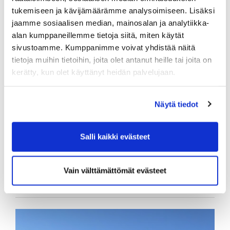
tukemiseen ja kävijämäärämme analysoimiseen. Lisäksi
Tervetuloa mukaan!
jaamme sosiaalisen median, mainosalan ja analytiikka-
alan kumppaneillemme tietoja siitä, miten käytät
Ilmoittaudu tästä mukaan
sivustoamme. Kumppanimme voivat yhdistää näitä
tietoja muihin tietoihin, joita olet antanut heille tai joita on
kerätty, kun olet käyttänyt heidän palvelujaan.
Naisten kauden avajaiskisa
Näytä tiedot
Naisten kauden avajaiskisa pelataan lauantaina 17.5. klo
10 alkaen. Mukaan mahtuu 32 innokkainta peluria.
Salli kaikki evästeet
Kisainfo ja ilmoittautumiset
Vain välttämättömät evästeet