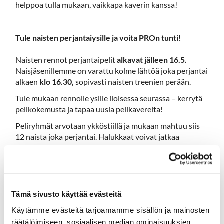
helppoa tulla mukaan, vaikkapa kaverin kanssa!
Tule naisten perjantaiysille ja voita PROn tunti!
Naisten rennot perjantaipelit
alkavat jälleen 16.5.
Naisjäsenillemme on varattu kolme lähtöä joka perjantai
alkaen
klo 16.30,
sopivasti naisten treenien perään.
Tule mukaan rennolle ysille iloisessa seurassa – kerrytä
pelikokemusta ja tapaa uusia pelikavereita!
Peliryhmät arvotaan ykköstiillä ja mukaan mahtuu siis
12 naista joka perjantai. Halukkaat voivat jatkaa
kierroksen loppuun ja sopia jatkavista ryhmistä vapaasti
ysin jälkeen.
Pelaamalla perjantaiysin olet mukana arvonnassa, jossa
voit voittaa Pro Jukka Ollilaisen yksityistunnin
Tämä sivusto käyttää evästeitä
itsellesi! Ensimmäinen Jukan tunti -lahjakortti arvotaan
touko-kesäkuun aikana perjantaipeleihin
Käytämme evästeitä tarjoamamme sisällön ja mainosten
osallistuneiden kesken.
räätälöimiseen, sosiaalisen median ominaisuuksien