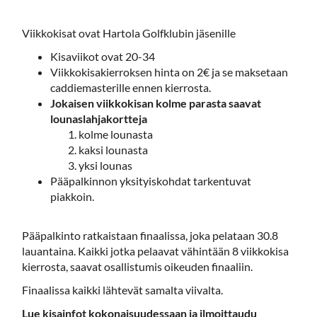
Viikkokisat ovat Hartola Golfklubin jäsenille
Kisaviikot ovat 20-34
Viikkokisakierroksen hinta on 2€ ja se maksetaan
caddiemasterille ennen kierrosta.
Jokaisen viikkokisan kolme parasta saavat
lounaslahjakortteja
kolme lounasta
kaksi lounasta
yksi lounas
Pääpalkinnon yksityiskohdat tarkentuvat
piakkoin.
Pääpalkinto ratkaistaan finaalissa, joka pelataan 30.8
lauantaina. Kaikki jotka pelaavat vähintään 8 viikkokisa
kierrosta, saavat osallistumis oikeuden finaaliin.
Finaalissa kaikki lähtevät samalta viivalta.
Lue kisainfot kokonaisuudessaan ja ilmoittaudu