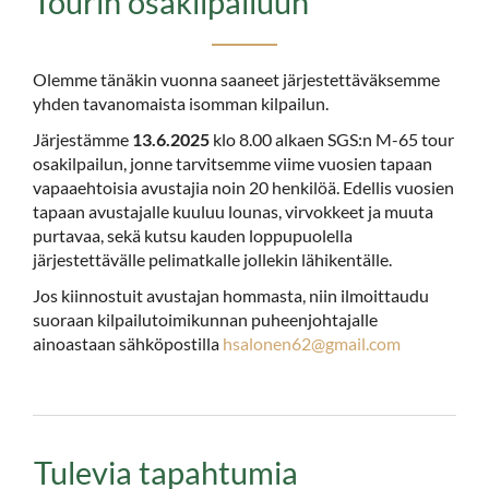
Tourin osakilpailuun
Olemme tänäkin vuonna saaneet järjestettäväksemme
yhden tavanomaista isomman kilpailun.
Järjestämme
13.6.2025
klo 8.00 alkaen SGS:n M-65 tour
osakilpailun, jonne tarvitsemme viime vuosien tapaan
vapaaehtoisia avustajia noin 20 henkilöä. Edellis vuosien
tapaan avustajalle kuuluu lounas, virvokkeet ja muuta
purtavaa, sekä kutsu kauden loppupuolella
järjestettävälle pelimatkalle jollekin lähikentälle.
Jos kiinnostuit avustajan hommasta, niin ilmoittaudu
suoraan kilpailutoimikunnan puheenjohtajalle
ainoastaan sähköpostilla
hsalonen62@gmail.com
Tulevia tapahtumia