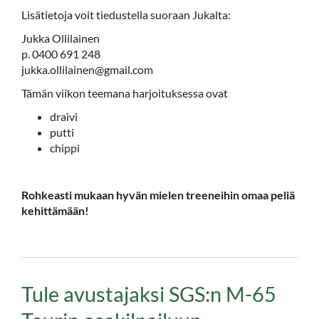
Lisätietoja voit tiedustella suoraan Jukalta:
Jukka Ollilainen
p. 0400 691 248
jukka.ollilainen@gmail.com
Tämän viikon teemana harjoituksessa ovat
draivi
putti
chippi
Rohkeasti mukaan hyvän mielen treeneihin omaa peliä
kehittämään!
Tule avustajaksi SGS:n M-65