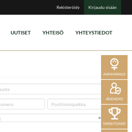
Rekisteröidy
Kirjaudu sisään
UUTISET
YHTEISÖ
YHTEYSTIEDOT
i