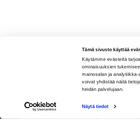
Tämä sivusto käyttää eväs
Käytämme evästeitä tarjoa
ominaisuuksien tukemisee
mainosalan ja analytiikka
voivat yhdistää näitä tietoja
heidän palvelujaan.
Näytä tiedot
Tervetuloa Hartola Golfiin, Suomen ystävällisimmälle ja
luonnonläheisimmälle golfkentälle. Meillä pelaat omalla
tyylilläsi ja tasollasi – ja bongaat halutessasi vaikka
uikun ja kuikankin. Tärkeintä on, että nautit vierailustasi.