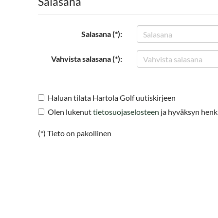
Salasana
Salasana (*):
Vahvista salasana (*):
Haluan tilata Hartola Golf uutiskirjeen
Olen lukenut
tietosuojaselosteen
ja hyväksyn henkil
(*) Tieto on pakollinen