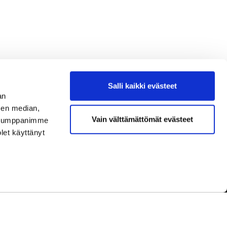
Salli kaikki evästeet
an
sen median,
Vain välttämättömät evästeet
. Kumppanimme
olet käyttänyt
dot