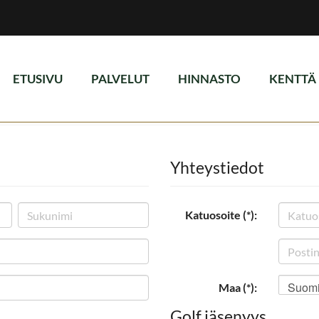
ETUSIVU
PALVELUT
HINNASTO
KENTTÄ
Yhteystiedot
Katuosoite (*):
Suom
Maa (*):
Golf jäsenyys