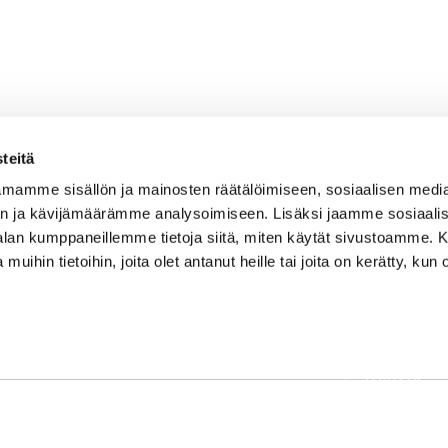
teitä
mamme sisällön ja mainosten räätälöimiseen, sosiaalisen medi
n ja kävijämäärämme analysoimiseen. Lisäksi jaamme sosiaali
-alan kumppaneillemme tietoja siitä, miten käytät sivustoamme
 muihin tietoihin, joita olet antanut heille tai joita on kerätty, kun 
OSOITE
Etusivu
Kaikulantie 79, 19600 Hartola
Palvelut
toimisto@hartolagolf.com
Kenttä
CADDIEMASTER
Yhteisö
0600 417 236
Yhteystie