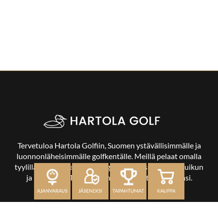
Tervetuloa Hartola Golfiin, Suomen ystävällisimmälle ja
luonnonläheisimmälle golfkentälle. Meillä pelaat omalla
tyylilläsi ja tasollasi – ja bongaat halutessasi vaikka uikun
ja kuikankin. Tärkeintä on, että nautit vierailustasi.
OSOITE