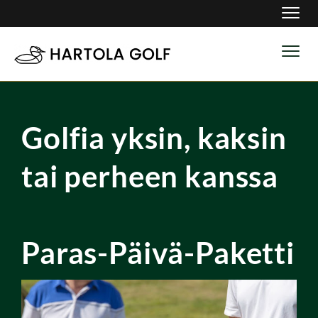
Navig
Navig
Golfia yksin, kaksin
tai perheen kanssa
Paras-Päivä-Paketti