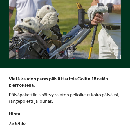
Vietä kauden paras päivä Hartola Golfin 18 reiän
kierroksella.
Päiväpakettiin sisältyy rajaton pelioikeus koko päiväksi,
rangepoletti ja lounas.
Hinta
75 €/hlö