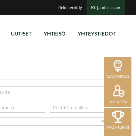
Rekisteröidy
Kirjaudu sisään
UUTISET
YHTEISÖ
YHTEYSTIEDOT
i