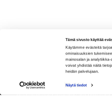
Tämä sivusto käyttää eväs
Käytämme evästeitä tarjoa
ominaisuuksien tukemisee
mainosalan ja analytiikka
voivat yhdistää näitä tietoja
heidän palvelujaan.
Näytä tiedot
Tervetuloa Hartola Golfiin, Suomen ystävällisimmälle ja
luonnonläheisimmälle golfkentälle. Meillä pelaat omalla
tyylilläsi ja tasollasi – ja bongaat halutessasi vaikka
uikun ja kuikankin. Tärkeintä on, että nautit vierailustasi.