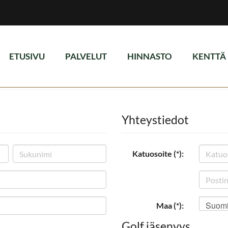
ETUSIVU
PALVELUT
HINNASTO
KENTTÄ
Yhteystiedot
Katuosoite (*):
Suom
Maa (*):
Golf jäsenyys