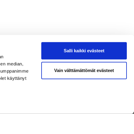
Salli kaikki evästeet
an
sen median,
Vain välttämättömät evästeet
. Kumppanimme
olet käyttänyt
dot