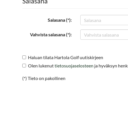
Salasana
Salasana (*):
Vahvista salasana (*):
Haluan tilata Hartola Golf uutiskirjeen
Olen lukenut
tietosuojaselosteen
ja hyväksyn henkil
(*) Tieto on pakollinen