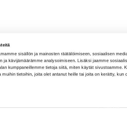
teitä
mamme sisällön ja mainosten räätälöimiseen, sosiaalisen medi
n ja kävijämäärämme analysoimiseen. Lisäksi jaamme sosiaali
-alan kumppaneillemme tietoja siitä, miten käytät sivustoamme
 muihin tietoihin, joita olet antanut heille tai joita on kerätty, kun 
OSOITE
Etusivu
Kaikulantie 79, 19600 Hartola
Palvelut
toimisto@hartolagolf.com
Kenttä
CADDIEMASTER
Yhteisö
0600 417 236
Yhteystie