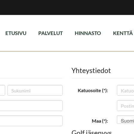
ETUSIVU
PALVELUT
HINNASTO
KENTTÄ
Yhteystiedot
Katuosoite (*):
Suom
Maa (*):
Golf jäsenyys