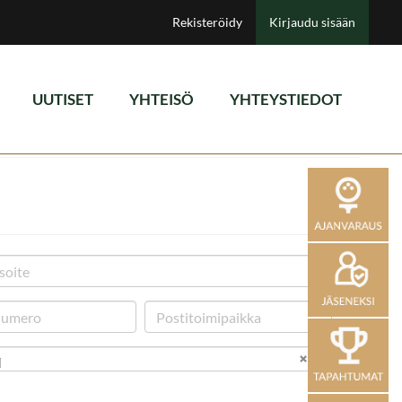
Rekisteröidy
Kirjaudu sisään
UUTISET
YHTEISÖ
YHTEYSTIEDOT
i