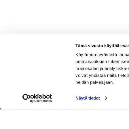
Tämä sivusto käyttää eväs
Käytämme evästeitä tarjoa
ominaisuuksien tukemisee
mainosalan ja analytiikka
voivat yhdistää näitä tietoja
heidän palvelujaan.
Näytä tiedot
Tervetuloa Hartola Golfiin, Suomen ystävällisimmälle ja
luonnonläheisimmälle golfkentälle. Meillä pelaat omalla
tyylilläsi ja tasollasi – ja bongaat halutessasi vaikka
uikun ja kuikankin. Tärkeintä on, että nautit vierailustasi.