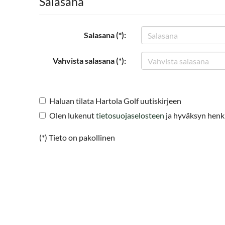
Salasana
Salasana (*):
Vahvista salasana (*):
Haluan tilata Hartola Golf uutiskirjeen
Olen lukenut
tietosuojaselosteen
ja hyväksyn henkil
(*) Tieto on pakollinen