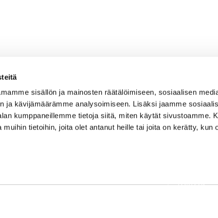
teitä
mamme sisällön ja mainosten räätälöimiseen, sosiaalisen medi
n ja kävijämäärämme analysoimiseen. Lisäksi jaamme sosiaali
-alan kumppaneillemme tietoja siitä, miten käytät sivustoamme
 muihin tietoihin, joita olet antanut heille tai joita on kerätty, kun 
OSOITE
Etusivu
Kaikulantie 79, 19600 Hartola
Palvelut
toimisto@hartolagolf.com
Kenttä
CADDIEMASTER
Yhteisö
0600 417 236
Yhteystie