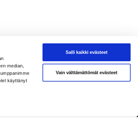
Salli kaikki evästeet
an
sen median,
Vain välttämättömät evästeet
. Kumppanimme
olet käyttänyt
dot