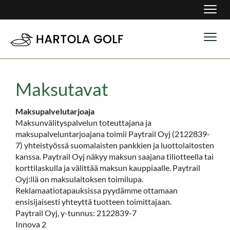
Navig
Navig
Maksutavat
Maksupalvelutarjoaja
Maksunvälityspalvelun toteuttajana ja
maksupalveluntarjoajana toimii Paytrail Oyj (2122839-
7) yhteistyössä suomalaisten pankkien ja luottolaitosten
kanssa. Paytrail Oyj näkyy maksun saajana tiliotteella tai
korttilaskulla ja välittää maksun kauppiaalle. Paytrail
Oyj:llä on maksulaitoksen toimilupa.
Reklamaatiotapauksissa pyydämme ottamaan
ensisijaisesti yhteyttä tuotteen toimittajaan.
Paytrail Oyj, y-tunnus: 2122839-7
Innova 2