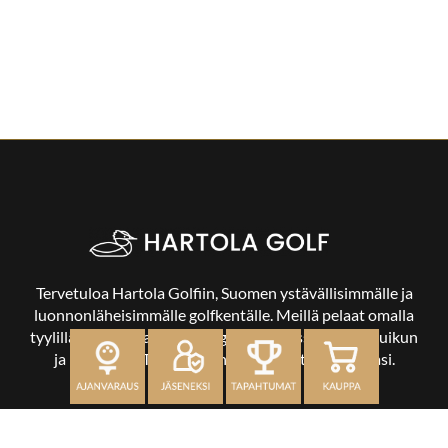
Tervetuloa Hartola Golfiin, Suomen ystävällisimmälle ja
luonnonläheisimmälle golfkentälle. Meillä pelaat omalla
tyylilläsi ja tasollasi – ja bongaat halutessasi vaikka uikun
ja kuikankin. Tärkeintä on, että nautit vierailustasi.
OSOITE