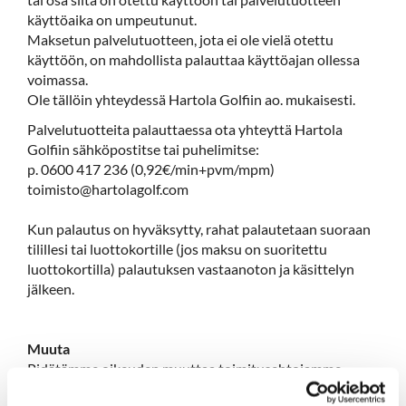
käyttöaika on umpeutunut.
Maksetun palvelutuotteen, jota ei ole vielä otettu
käyttöön, on mahdollista palauttaa käyttöajan ollessa
voimassa.
Ole tällöin yhteydessä Hartola Golfiin ao. mukaisesti.
Palvelutuotteita palauttaessa ota yhteyttä Hartola
Golfiin sähköpostitse tai puhelimitse:
p. 0600 417 236 (0,92€/min+pvm/mpm)
toimisto@hartolagolf.com
Kun palautus on hyväksytty, rahat palautetaan suoraan
tilillesi tai luottokortille (jos maksu on suoritettu
luottokortilla) palautuksen vastaanoton ja käsittelyn
jälkeen.
Muuta
Pidätämme oikeuden muuttaa toimitusehtojamme.
Asiakkaan on ennen tilaustaan tutustuttava kulloinkin