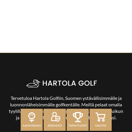
Tervetuloa Hartola Golfiin, Suomen ystävällisimmälle ja
luonnonläheisimmälle golfkentälle. Meillä pelaat omalla
tyylilläsi ja tasollasi – ja bongaat halutessasi vaikka uikun
ja kuikankin. Tärkeintä on, että nautit vierailustasi.