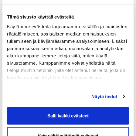
voimassa oleviin toimitusehtoihin.
Hartola Golf käsittelee kaikki asiakastiedot täysin
Tämä sivusto käyttää evästeitä
luottamuksellisesti.
Käytämme evästeitä tarjoamamme sisällön ja mainosten
Hartola Golf sitoutuu olemaan luovuttamatta
räätälöimiseen, sosiaalisen median ominaisuuksien
asiakastietoja kolmannelle osapuolelle.
tukemiseen ja kävijämäärämme analysoimiseen. Lisäksi
jaamme sosiaalisen median, mainosalan ja analytiikka-
alan kumppaneillemme tietoja siitä, miten käytät
sivustoamme. Kumppanimme voivat yhdistää näitä
tietoja muihin tietoihin, joita olet antanut heille tai joita on
kerätty, kun olet käyttänyt heidän palvelujaan.
Näytä tiedot
Salli kaikki evästeet
Vain välttämättömät evästeet