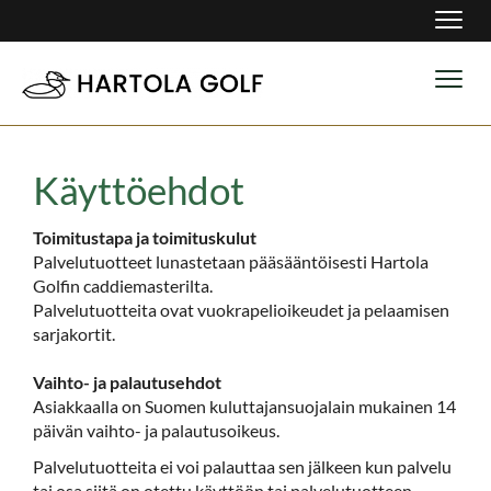
Navig
Navig
Käyttöehdot
Toimitustapa ja toimituskulut
Palvelutuotteet lunastetaan pääsääntöisesti Hartola
Golfin caddiemasterilta.
Palvelutuotteita ovat vuokrapelioikeudet ja pelaamisen
sarjakortit.
Vaihto- ja palautusehdot
Asiakkaalla on Suomen kuluttajansuojalain mukainen 14
päivän vaihto- ja palautusoikeus.
Palvelutuotteita ei voi palauttaa sen jälkeen kun palvelu
tai osa siitä on otettu käyttöön tai palvelutuotteen