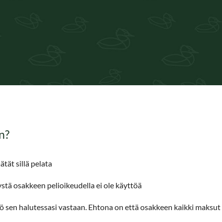
n?
tät sillä pelata
ystä osakkeen pelioikeudella ei ole käyttöä
htiö sen halutessasi vastaan. Ehtona on että osakkeen kaikki maksu