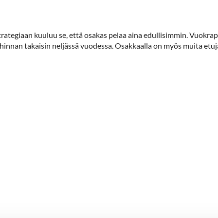
trategiaan kuuluu se, että osakas pelaa aina edullisimmin. Vuokr
nnan takaisin neljässä vuodessa. Osakkaalla on myös muita etuja