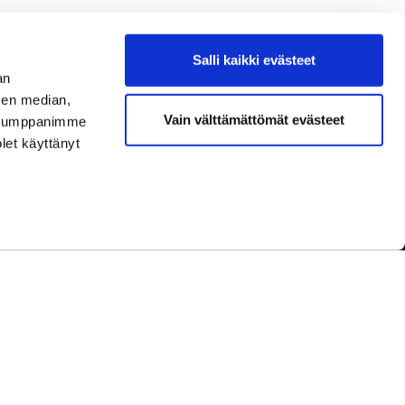
Salli kaikki evästeet
an
sen median,
Vain välttämättömät evästeet
. Kumppanimme
olet käyttänyt
dot