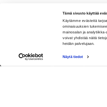
Tämä sivusto käyttää eväs
Käytämme evästeitä tarjoa
ominaisuuksien tukemisee
mainosalan ja analytiikka
voivat yhdistää näitä tietoja
heidän palvelujaan.
Näytä tiedot
Tervetuloa Hartola Golfiin, Suomen ystävällisimmälle ja
luonnonläheisimmälle golfkentälle. Meillä pelaat omalla
tyylilläsi ja tasollasi – ja bongaat halutessasi vaikka
uikun ja kuikankin. Tärkeintä on, että nautit vierailustasi.