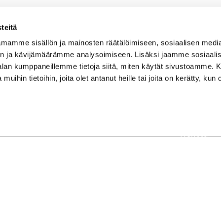
teitä
mamme sisällön ja mainosten räätälöimiseen, sosiaalisen medi
n ja kävijämäärämme analysoimiseen. Lisäksi jaamme sosiaali
-alan kumppaneillemme tietoja siitä, miten käytät sivustoamme
 muihin tietoihin, joita olet antanut heille tai joita on kerätty, kun 
OSOITE
Etusivu
Kaikulantie 79, 19600 Hartola
Palvelut
toimisto@hartolagolf.com
Kenttä
CADDIEMASTER
Yhteisö
0600 417 236
Yhteystie