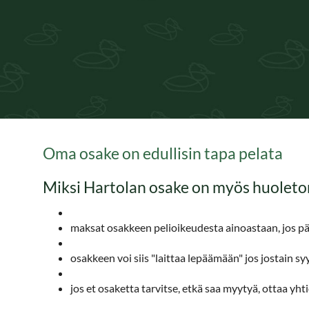
Oma osake on edullisin tapa pelata
Miksi Hartolan osake on myös huoleto
maksat osakkeen pelioikeudesta ainoastaan, jos pää
osakkeen voi siis "laittaa lepäämään" jos jostain sy
jos et osaketta tarvitse, etkä saa myytyä, ottaa y