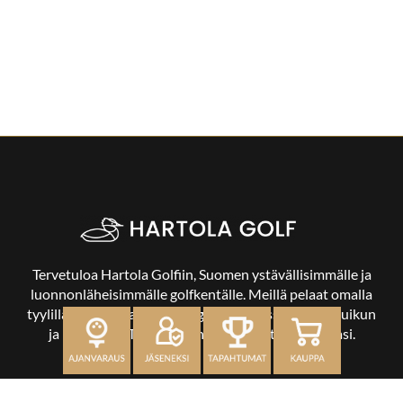
Tervetuloa Hartola Golfiin, Suomen ystävällisimmälle ja
luonnonläheisimmälle golfkentälle. Meillä pelaat omalla
tyylilläsi ja tasollasi – ja bongaat halutessasi vaikka uikun
ja kuikankin. Tärkeintä on, että nautit vierailustasi.
OSOITE