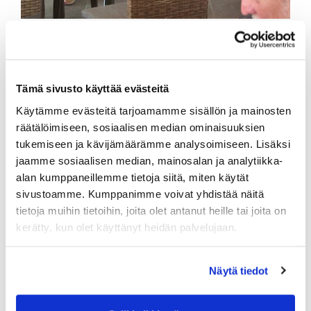
Riitta Lindgren luovuttaa kiertopalkinnon Jouni
Lemmetille.
Kauden ensimmäinen seniorien ystävyysottelu pelattiin
1.6. vierumäkeläisiä vastaan loistavassa kunnossa
Tämä sivusto käyttää evästeitä
olevalla Classicilla ja hienossa pelisäässä. Tällä kertaa
Käytämme evästeitä tarjoamamme sisällön ja mainosten
voiton vei isäntäjoukkue pistein 181-162, ja sai
räätälöimiseen, sosiaalisen median ominaisuuksien
kiertopalkinnon seuraavaksi vuodeksi haltuunsa.
tukemiseen ja kävijämäärämme analysoimiseen. Lisäksi
Parhaiten hartolalaisista pelasivat miehistä Simo
jaamme sosiaalisen median, mainosalan ja analytiikka-
Vehkasalo (34 pistettä) ja naisista Virpi Kailento (33
alan kumppaneillemme tietoja siitä, miten käytät
pistettä).
sivustoamme. Kumppanimme voivat yhdistää näitä
tietoja muihin tietoihin, joita olet antanut heille tai joita on
kerätty, kun olet käyttänyt heidän palvelujaan.
Näytä tiedot