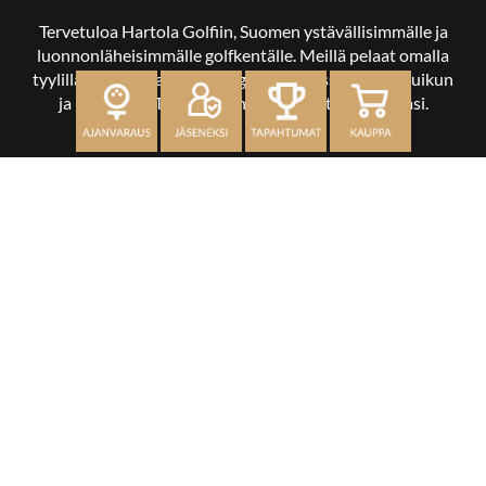
Tervetuloa Hartola Golfiin, Suomen ystävällisimmälle ja
luonnonläheisimmälle golfkentälle. Meillä pelaat omalla
tyylilläsi ja tasollasi – ja bongaat halutessasi vaikka uikun
ja kuikankin. Tärkeintä on, että nautit vierailustasi.
OSOITE
Kaikulantie 79, 19600 Hartola
toimisto@hartolagolf.com
CADDIEMASTER
0600 417 236
Etusivu
Palvelut