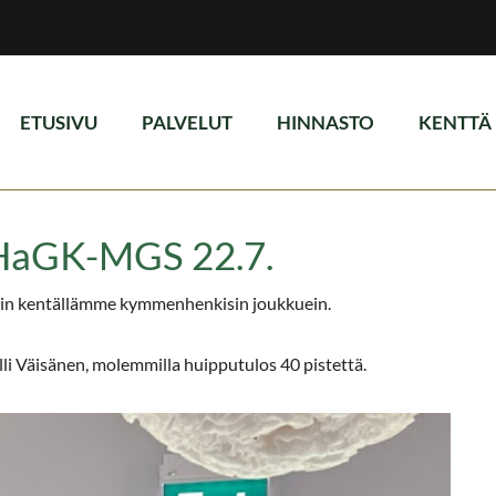
ETUSIVU
PALVELUT
HINNASTO
KENTTÄ
 HaGK-MGS 22.7.
tiin kentällämme kymmenhenkisin joukkuein.
lli Väisänen, molemmilla huipputulos 40 pistettä.