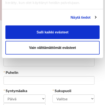
kerätty, kun olet käyttänyt heidän palvelujaan.
x
Tapahtuma on jo päättynyt
Näytä tiedot
Täytä alla oleva lomake ja paina lähetä-nappia:
Salli kaikki evästeet
*
Etunimi
*
Sukunimi
Vain välttämättömät evästeet
*
Sähköposti
*
Puhelin
*
Syntymäaika
*
Sukupuoli