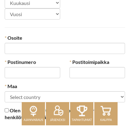
*
Osoite
*
Postinumero
*
Postitoimipaikka
*
Maa
Olen lukenut
tietosuojaselosteen
ja hyväksyn
henkilötietojeni käsittelyn
Lähetä