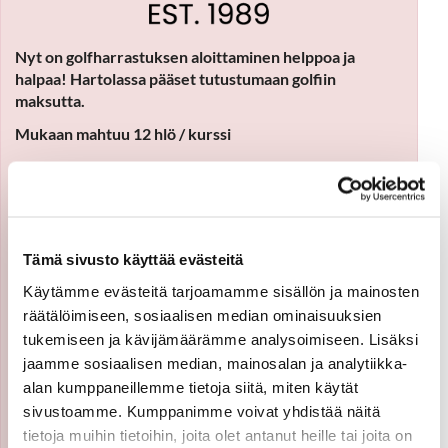
Nyt on golfharrastuksen aloittaminen helppoa ja
halpaa! Hartolassa pääset tutustumaan golfiin
maksutta.
Mukaan mahtuu 12 hlö / kurssi
Kurssi sopii kaikille, jotka ovat golfista kiinnostuneita.
Kurssi sisältää 4 tuntia harjoittelua klo 10–14. Mukaan
tarvitset vain säähän sopivat ulkoiluvaatteet ja reipasta
mieltä! Kaikki tarvittavat varusteet saat meiltä. Kurssilla
tutustutaan golfin perustekniikoihin ja sääntöihin. Saat
Tämä sivusto käyttää evästeitä
myös tietoa siitä, kuinka pääset parhaiten lajin pariin.
Käytämme evästeitä tarjoamamme sisällön ja mainosten
Hinta 0 €
räätälöimiseen, sosiaalisen median ominaisuuksien
tukemiseen ja kävijämäärämme analysoimiseen. Lisäksi
Kurssin opettajana Kimmo Heiskanen.
jaamme sosiaalisen median, mainosalan ja analytiikka-
Tiedustelut:
alan kumppaneillemme tietoja siitä, miten käytät
kimmoheiskanen112@gmail.com tai 040 555 2271
sivustoamme. Kumppanimme voivat yhdistää näitä
tietoja muihin tietoihin, joita olet antanut heille tai joita on
ILMOITTAUDU TÄYTTÄMÄLLÄ ALLA OLEVA LOMAKE