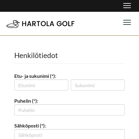
Navig
Navig
Henkilötiedot
Etu- ja sukunimi (*):
Puhelin (*):
Sähköposti (*):