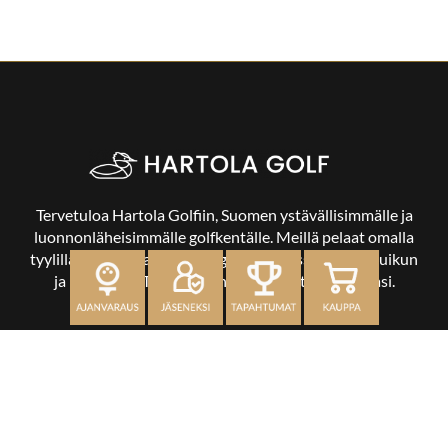
Tervetuloa Hartola Golfiin, Suomen ystävällisimmälle ja
luonnonläheisimmälle golfkentälle. Meillä pelaat omalla
tyylilläsi ja tasollasi – ja bongaat halutessasi vaikka uikun
ja kuikankin. Tärkeintä on, että nautit vierailustasi.
OSOITE
Kaikulantie 79, 19600 Hartola
toimisto@hartolagolf.com