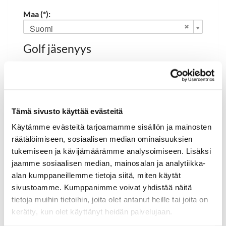
Maa (*):
Suomi
Golf jäsenyys
Valitse seura:
Tämä sivusto käyttää evästeitä
Jäsennumero:
Käytämme evästeitä tarjoamamme sisällön ja mainosten
räätälöimiseen, sosiaalisen median ominaisuuksien
tukemiseen ja kävijämäärämme analysoimiseen. Lisäksi
Rekisteröidy
jaamme sosiaalisen median, mainosalan ja analytiikka-
alan kumppaneillemme tietoja siitä, miten käytät
Haluan tilata Hartola Golf uutiskirjeen
sivustoamme. Kumppanimme voivat yhdistää näitä
Olen lukenut
tietosuojaselosteen
ja hyväksyn
tietoja muihin tietoihin, joita olet antanut heille tai joita on
henkilötietojeni käsittelyn (*)
kerätty, kun olet käyttänyt heidän palvelujaan.