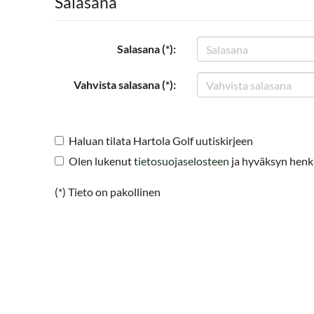
Salasana
Salasana (*):
Vahvista salasana (*):
Haluan tilata Hartola Golf uutiskirjeen
Olen lukenut
tietosuojaselosteen
ja hyväksyn henkil
(*) Tieto on pakollinen