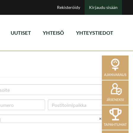
Rekisteröidy
Kirjaudu sisään
UUTISET
YHTEISÖ
YHTEYSTIEDOT
i