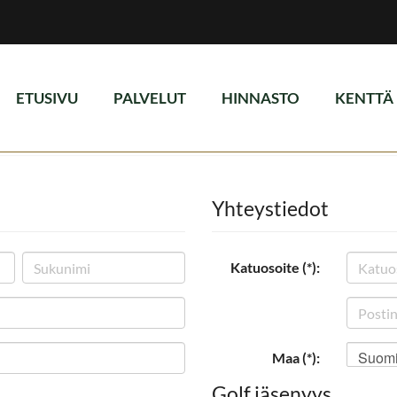
ETUSIVU
PALVELUT
HINNASTO
KENTTÄ
Yhteystiedot
Katuosoite (*):
Suom
Maa (*):
Golf jäsenyys