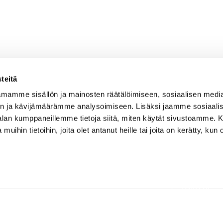
teitä
mamme sisällön ja mainosten räätälöimiseen, sosiaalisen medi
n ja kävijämäärämme analysoimiseen. Lisäksi jaamme sosiaali
-alan kumppaneillemme tietoja siitä, miten käytät sivustoamme
 muihin tietoihin, joita olet antanut heille tai joita on kerätty, kun 
OSOITE
Etusivu
Kaikulantie 79, 19600 Hartola
Palvelut
toimisto@hartolagolf.com
Kenttä
CADDIEMASTER
Yhteisö
0600 417 236
Yhteystie