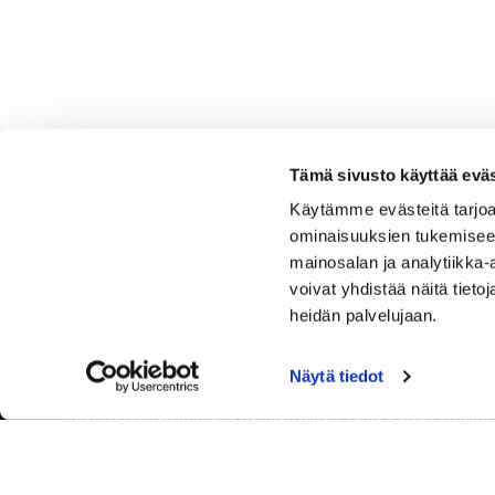
Tämä sivusto käyttää eväs
Käytämme evästeitä tarjoa
ominaisuuksien tukemisee
mainosalan ja analytiikka
voivat yhdistää näitä tietoja
heidän palvelujaan.
Näytä tiedot
Tervetuloa Hartola Golfiin, Suomen ystävällisimmälle ja
luonnonläheisimmälle golfkentälle. Meillä pelaat omalla
tyylilläsi ja tasollasi – ja bongaat halutessasi vaikka
uikun ja kuikankin. Tärkeintä on, että nautit vierailustasi.