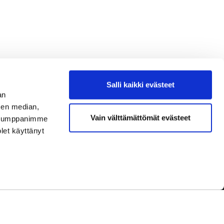
Salli kaikki evästeet
an
sen median,
Vain välttämättömät evästeet
. Kumppanimme
olet käyttänyt
dot